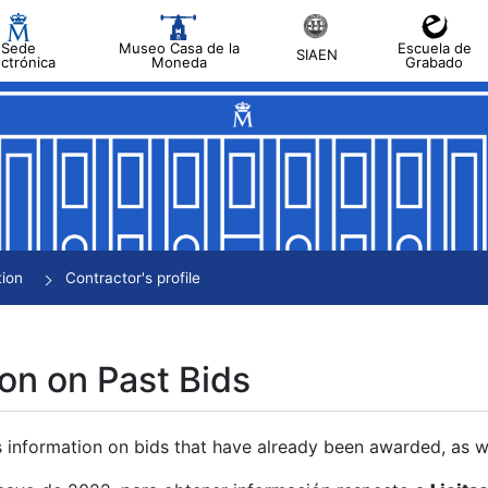
Sede
Museo Casa de la
Escuela de
SIAEN
ectrónica
Moneda
Grabado
tion
Contractor's profile
on on Past Bids
s information on bids that have already been awarded, as we