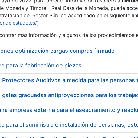
 mayo de 2022, para obtener información respecto a
Licita
de Moneda y Timbre - Real Casa de la Moneda, puede acced
ratación del Sector Público accediendo en el siguiente lin
iondelestado.es/)
ontrar más información y algunos de los procedimientos 
iones optimización cargas compras firmado
 para la fabricación de piezas
 para el suministro e instalación de persianas, es