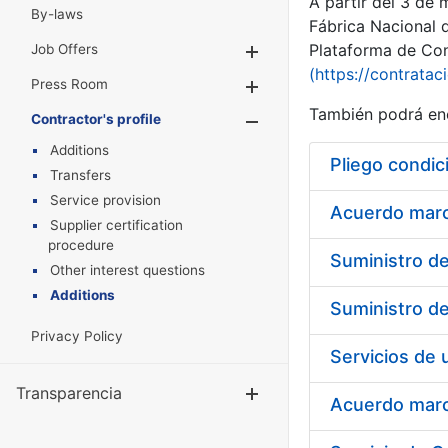
A partir del 3 de
By-laws
Fábrica Nacional 
Plataforma de Cont
Job Offers
Show/Hide
(https://contratac
Press Room
Show/Hide
También podrá enc
Contractor's profile
Show/Hide
Additions
Pliego condic
Transfers
Service provision
Acuerdo marco
Supplier certification
procedure
Other interest questions
Additions
Privacy Policy
Transparencia
Show/Hide
Acuerdo marco