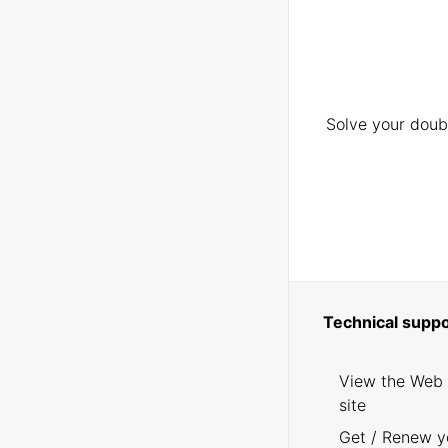
Solve your doubt
Technical suppo
View the Web
site
Get / Renew y