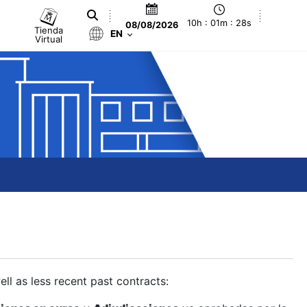
10h : 01m : 29s
08/08/2026
Tienda
EN
Virtual
ll as less recent past contracts: