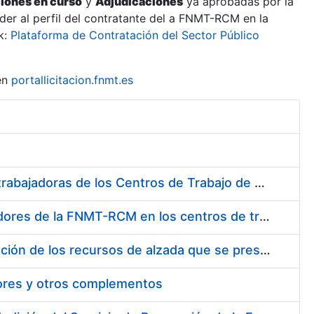
ciones en curso
y
Adjudicaciones
ya aprobadas por la
er al perfil del contratante del a FNMT-RCM en la
k:
Plataforma de Contratación del Sector Público
en
portallicitacion.fnmt.es
Suministro de Protectores Auditivos a medida para las personas trabajadoras de los Centros de Trabajo de Madrid y Burgos
Suministro de gafas graduadas antiproyecciones para los trabajadores de la FNMT-RCM en los centros de trabajo de Madrid y Burgos
Servicios de una empresa externa para el asesoramiento y resolución de los recursos de alzada que se presentan relacionados con procesos de selección para la FNMT-RCM
tores y otros complementos