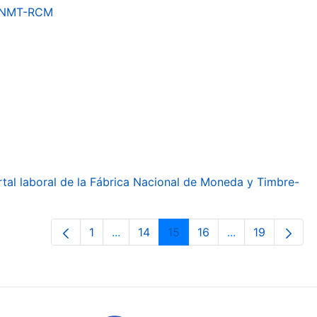
a FNMT-RCM
ortal laboral de la Fábrica Nacional de Moneda y Timbre-
1
...
14
15
16
...
19
Page
Intermediate Pages Use TAB to navig
Page
Page
Page
Intermediate Pa
Page