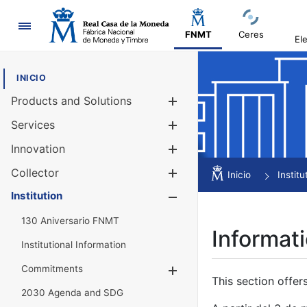
Navigation
FNMT
Ceres
El
INICIO
Products and Solutions
Show/Hide
Services
Show/Hide
Innovation
Show/Hide
Collector
Show/Hide
Inicio
Institu
Institution
Show/Hide
130 Aniversario FNMT
Informati
Institutional Information
Commitments
Show/Hide
This section offer
2030 Agenda and SDG