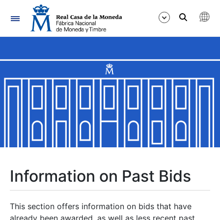
Navigation
Show/Hide
Show/Hide
Show/Hide
Show/Hide
Show/Hide
Information on Past Bids
Show/Hide
This section offers information on bids that have
already been awarded, as well as less recent past