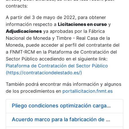
contracts:
Show/Hide
A partir del 3 de mayo de 2022, para obtener
información respecto a
Licitaciones en curso
y
Show/Hide
Adjudicaciones
ya aprobadas por la Fábrica
Show/Hide
Nacional de Moneda y Timbre - Real Casa de la
Moneda, puede acceder al perfil del contratante del
a FNMT-RCM en la Plataforma de Contratación del
Sector Público accediendo en el siguiente link:
Plataforma de Contratación del Sector Público
(https://contrataciondelestado.es/)
También podrá encontrar más información y algunos
de los procedimientos en
portallicitacion.fnmt.es
Pliego condiciones optimización cargas compras firmado
Show/Hide
Acuerdo marco para la fabricación de piezas