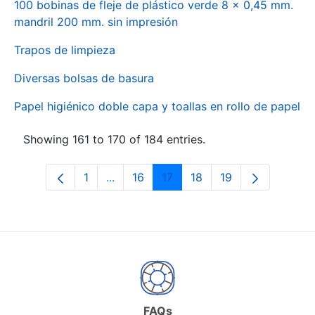
100 bobinas de fleje de plástico verde 8 x 0,45 mm.
mandril 200 mm. sin impresión
Trapos de limpieza
Diversas bolsas de basura
Papel higiénico doble capa y toallas en rollo de papel
Showing 161 to 170 of 184 entries.
1
...
16
17
18
19
Page
Intermediate Pages Use TAB to naviga
Page
Page
Page
Page
FAQs