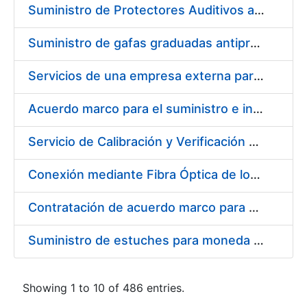
Suministro de Protectores Auditivos a medida para las personas trabajadoras de los Centros de Trabajo de Madrid y Burgos
Suministro de gafas graduadas antiproyecciones para los trabajadores de la FNMT-RCM en los centros de trabajo de Madrid y Burgos
Servicios de una empresa externa para el asesoramiento y resolución de los recursos de alzada que se presentan relacionados con procesos de selección para la FNMT-RCM
Acuerdo marco para el suministro e instalación de persianas, estores y otros complementos
Servicio de Calibración y Verificación Externa de los Equipos de Medición del Servicio de Prevención de la FNMT-RCM
Conexión mediante Fibra Óptica de los Centros de Proceso de Datos (CPDs) de las sedes de la FNMT-RCM de Burgos y Madrid
Contratación de acuerdo marco para el Suministro de Material de Electricidad para la Fábrica Nacional de Moneda y Timbre-Real Casa de la Moneda en su centro de trabajo de Burgos
Suministro de estuches para moneda de 30 €
Showing 1 to 10 of 486 entries.