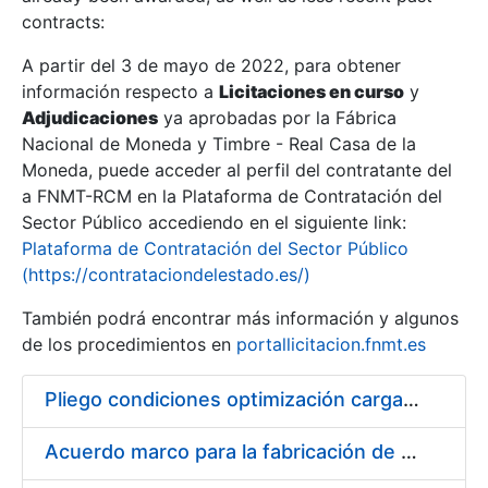
contracts:
Show/Hide
A partir del 3 de mayo de 2022, para obtener
información respecto a
Licitaciones en curso
y
Show/Hide
Adjudicaciones
ya aprobadas por la Fábrica
Show/Hide
Nacional de Moneda y Timbre - Real Casa de la
Moneda, puede acceder al perfil del contratante del
a FNMT-RCM en la Plataforma de Contratación del
Sector Público accediendo en el siguiente link:
Plataforma de Contratación del Sector Público
(https://contrataciondelestado.es/)
También podrá encontrar más información y algunos
de los procedimientos en
portallicitacion.fnmt.es
Pliego condiciones optimización cargas compras firmado
Show/Hide
Acuerdo marco para la fabricación de piezas