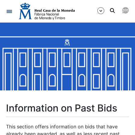
Navigation
Show/Hide
Show/Hide
Show/Hide
Show/Hide
Show/Hide
Information on Past Bids
Show/Hide
This section offers information on bids that have
already been awarded, as well as less recent past