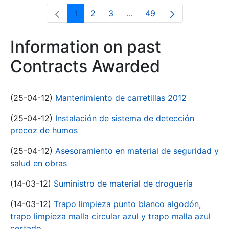
1
2
3
...
49
Page
Page
Page
Intermediate Pages Use T
Page
Information on past
Contracts Awarded
(25-04-12)
Mantenimiento de carretillas 2012
(25-04-12)
Instalación de sistema de detección
precoz de humos
(25-04-12)
Asesoramiento en material de seguridad y
salud en obras
(14-03-12)
Suministro de material de droguería
(14-03-12)
Trapo limpieza punto blanco algodón,
trapo limpieza malla circular azul y trapo malla azul
cortado