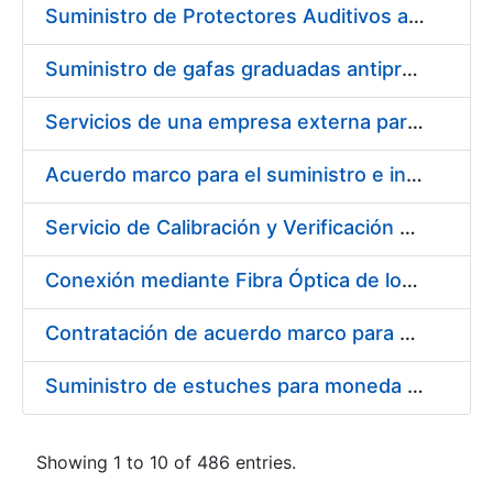
Suministro de Protectores Auditivos a medida para las personas trabajadoras de los Centros de Trabajo de Madrid y Burgos
Suministro de gafas graduadas antiproyecciones para los trabajadores de la FNMT-RCM en los centros de trabajo de Madrid y Burgos
Servicios de una empresa externa para el asesoramiento y resolución de los recursos de alzada que se presentan relacionados con procesos de selección para la FNMT-RCM
Acuerdo marco para el suministro e instalación de persianas, estores y otros complementos
Servicio de Calibración y Verificación Externa de los Equipos de Medición del Servicio de Prevención de la FNMT-RCM
Conexión mediante Fibra Óptica de los Centros de Proceso de Datos (CPDs) de las sedes de la FNMT-RCM de Burgos y Madrid
Contratación de acuerdo marco para el Suministro de Material de Electricidad para la Fábrica Nacional de Moneda y Timbre-Real Casa de la Moneda en su centro de trabajo de Burgos
Suministro de estuches para moneda de 30 €
Showing 1 to 10 of 486 entries.