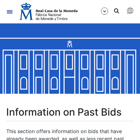
Navigation
Show/Hide
Show/Hide
Show/Hide
Show/Hide
Show/Hide
Information on Past Bids
Show/Hide
This section offers information on bids that have
already been awarded, as well as less recent past