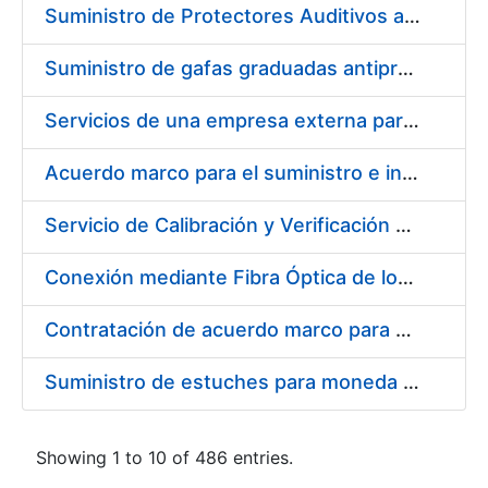
Suministro de Protectores Auditivos a medida para las personas trabajadoras de los Centros de Trabajo de Madrid y Burgos
Suministro de gafas graduadas antiproyecciones para los trabajadores de la FNMT-RCM en los centros de trabajo de Madrid y Burgos
Servicios de una empresa externa para el asesoramiento y resolución de los recursos de alzada que se presentan relacionados con procesos de selección para la FNMT-RCM
Acuerdo marco para el suministro e instalación de persianas, estores y otros complementos
Servicio de Calibración y Verificación Externa de los Equipos de Medición del Servicio de Prevención de la FNMT-RCM
Conexión mediante Fibra Óptica de los Centros de Proceso de Datos (CPDs) de las sedes de la FNMT-RCM de Burgos y Madrid
Contratación de acuerdo marco para el Suministro de Material de Electricidad para la Fábrica Nacional de Moneda y Timbre-Real Casa de la Moneda en su centro de trabajo de Burgos
Suministro de estuches para moneda de 30 €
Showing 1 to 10 of 486 entries.