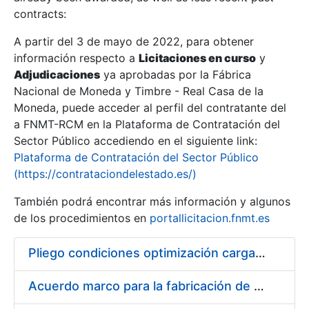
contracts:
Show/Hide
A partir del 3 de mayo de 2022, para obtener
información respecto a
Licitaciones en curso
y
Show/Hide
Adjudicaciones
ya aprobadas por la Fábrica
Show/Hide
Nacional de Moneda y Timbre - Real Casa de la
Moneda, puede acceder al perfil del contratante del
a FNMT-RCM en la Plataforma de Contratación del
Sector Público accediendo en el siguiente link:
Plataforma de Contratación del Sector Público
(https://contrataciondelestado.es/)
También podrá encontrar más información y algunos
de los procedimientos en
portallicitacion.fnmt.es
Pliego condiciones optimización cargas compras firmado
Show/Hide
Acuerdo marco para la fabricación de piezas