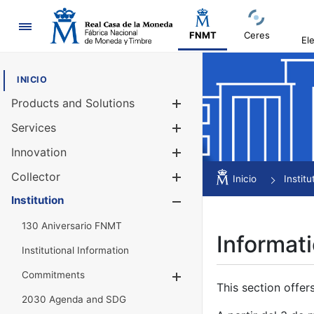
Navigation
FNMT
Ceres
El
INICIO
Products and Solutions
Show/Hide
Services
Show/Hide
Innovation
Show/Hide
Collector
Show/Hide
Inicio
Institu
Institution
Show/Hide
130 Aniversario FNMT
Informati
Institutional Information
Commitments
Show/Hide
This section offer
2030 Agenda and SDG