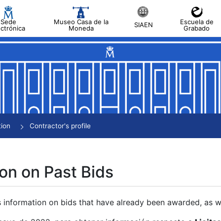
Sede
Museo Casa de la
Escuela de
SIAEN
ectrónica
Moneda
Grabado
tion
Contractor's profile
on on Past Bids
s information on bids that have already been awarded, as we