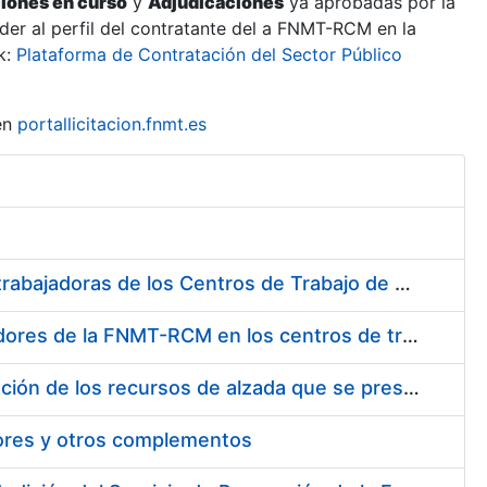
ciones en curso
y
Adjudicaciones
ya aprobadas por la
er al perfil del contratante del a FNMT-RCM en la
k:
Plataforma de Contratación del Sector Público
en
portallicitacion.fnmt.es
Suministro de Protectores Auditivos a medida para las personas trabajadoras de los Centros de Trabajo de Madrid y Burgos
Suministro de gafas graduadas antiproyecciones para los trabajadores de la FNMT-RCM en los centros de trabajo de Madrid y Burgos
Servicios de una empresa externa para el asesoramiento y resolución de los recursos de alzada que se presentan relacionados con procesos de selección para la FNMT-RCM
tores y otros complementos