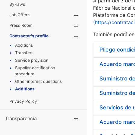
A partir del 3 de
By-laws
Fábrica Nacional 
Plataforma de Cont
Job Offers
Show/Hide
(https://contratac
Press Room
Show/Hide
También podrá enc
Contractor's profile
Show/Hide
Additions
Pliego condic
Transfers
Service provision
Acuerdo marco
Supplier certification
procedure
Other interest questions
Additions
Privacy Policy
Transparencia
Show/Hide
Acuerdo marco