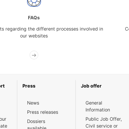
FAQs
s regarding the different processes involved in
C
our websites
rt
Press
Job offer
News
General
Information
Press releases
our
Public Job Offer,
Dossiers
cate
Civil service or
available