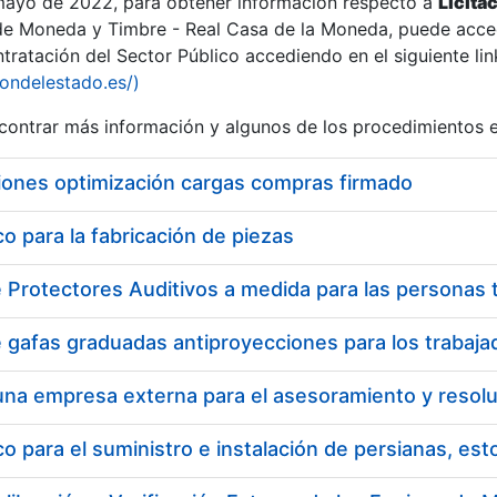
 mayo de 2022, para obtener información respecto a
Licita
de Moneda y Timbre - Real Casa de la Moneda, puede acced
ratación del Sector Público accediendo en el siguiente lin
iondelestado.es/)
ontrar más información y algunos de los procedimientos 
iones optimización cargas compras firmado
 para la fabricación de piezas
 para el suministro e instalación de persianas, es