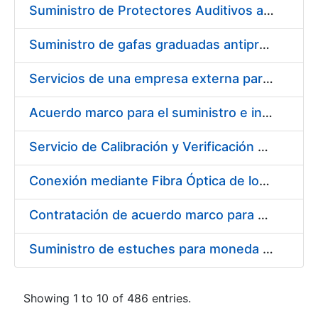
Suministro de Protectores Auditivos a medida para las personas trabajadoras de los Centros de Trabajo de Madrid y Burgos
Suministro de gafas graduadas antiproyecciones para los trabajadores de la FNMT-RCM en los centros de trabajo de Madrid y Burgos
Servicios de una empresa externa para el asesoramiento y resolución de los recursos de alzada que se presentan relacionados con procesos de selección para la FNMT-RCM
Acuerdo marco para el suministro e instalación de persianas, estores y otros complementos
Servicio de Calibración y Verificación Externa de los Equipos de Medición del Servicio de Prevención de la FNMT-RCM
Conexión mediante Fibra Óptica de los Centros de Proceso de Datos (CPDs) de las sedes de la FNMT-RCM de Burgos y Madrid
Contratación de acuerdo marco para el Suministro de Material de Electricidad para la Fábrica Nacional de Moneda y Timbre-Real Casa de la Moneda en su centro de trabajo de Burgos
Suministro de estuches para moneda de 30 €
Showing 1 to 10 of 486 entries.