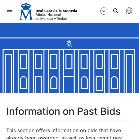
Navigation
Show/Hide
Show/Hide
Show/Hide
Show/Hide
Show/Hide
Information on Past Bids
Show/Hide
This section offers information on bids that have
already been awarded, as well as less recent past