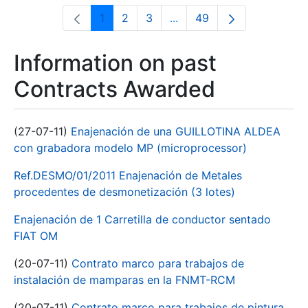
1
2
3
...
49
Page
Page
Page
Intermediate Pages Use T
Page
Information on past
Contracts Awarded
(27-07-11)
Enajenación de una GUILLOTINA ALDEA
con grabadora modelo MP (microprocessor)
Ref.DESMO/01/2011 Enajenación de Metales
procedentes de desmonetización (3 lotes)
Enajenación de 1 Carretilla de conductor sentado
FIAT OM
(20-07-11)
Contrato marco para trabajos de
instalación de mamparas en la FNMT-RCM
(20-07-11)
Contrato marco para trabajos de pintura