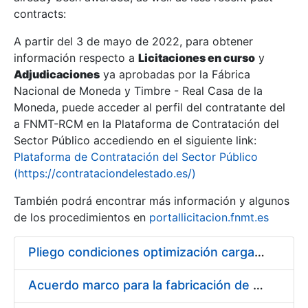
contracts:
Show/Hide
A partir del 3 de mayo de 2022, para obtener
información respecto a
Licitaciones en curso
y
Show/Hide
Adjudicaciones
ya aprobadas por la Fábrica
Show/Hide
Nacional de Moneda y Timbre - Real Casa de la
Moneda, puede acceder al perfil del contratante del
a FNMT-RCM en la Plataforma de Contratación del
Sector Público accediendo en el siguiente link:
Plataforma de Contratación del Sector Público
(https://contrataciondelestado.es/)
También podrá encontrar más información y algunos
de los procedimientos en
portallicitacion.fnmt.es
Pliego condiciones optimización cargas compras firmado
Show/Hide
Acuerdo marco para la fabricación de piezas