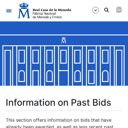
Navigation
Show/Hide
Show/Hide
Show/Hide
Show/Hide
Show/Hide
Information on Past Bids
Show/Hide
This section offers information on bids that have
already been awarded, as well as less recent past