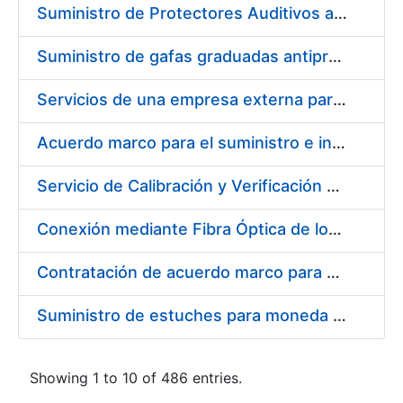
Suministro de Protectores Auditivos a medida para las personas trabajadoras de los Centros de Trabajo de Madrid y Burgos
Suministro de gafas graduadas antiproyecciones para los trabajadores de la FNMT-RCM en los centros de trabajo de Madrid y Burgos
Servicios de una empresa externa para el asesoramiento y resolución de los recursos de alzada que se presentan relacionados con procesos de selección para la FNMT-RCM
Acuerdo marco para el suministro e instalación de persianas, estores y otros complementos
Servicio de Calibración y Verificación Externa de los Equipos de Medición del Servicio de Prevención de la FNMT-RCM
Conexión mediante Fibra Óptica de los Centros de Proceso de Datos (CPDs) de las sedes de la FNMT-RCM de Burgos y Madrid
Contratación de acuerdo marco para el Suministro de Material de Electricidad para la Fábrica Nacional de Moneda y Timbre-Real Casa de la Moneda en su centro de trabajo de Burgos
Suministro de estuches para moneda de 30 €
Showing 1 to 10 of 486 entries.