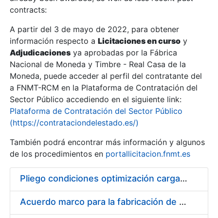
contracts:
Show/Hide
A partir del 3 de mayo de 2022, para obtener
información respecto a
Licitaciones en curso
y
Show/Hide
Adjudicaciones
ya aprobadas por la Fábrica
Show/Hide
Nacional de Moneda y Timbre - Real Casa de la
Moneda, puede acceder al perfil del contratante del
a FNMT-RCM en la Plataforma de Contratación del
Sector Público accediendo en el siguiente link:
Plataforma de Contratación del Sector Público
(https://contrataciondelestado.es/)
También podrá encontrar más información y algunos
de los procedimientos en
portallicitacion.fnmt.es
Pliego condiciones optimización cargas compras firmado
Show/Hide
Acuerdo marco para la fabricación de piezas