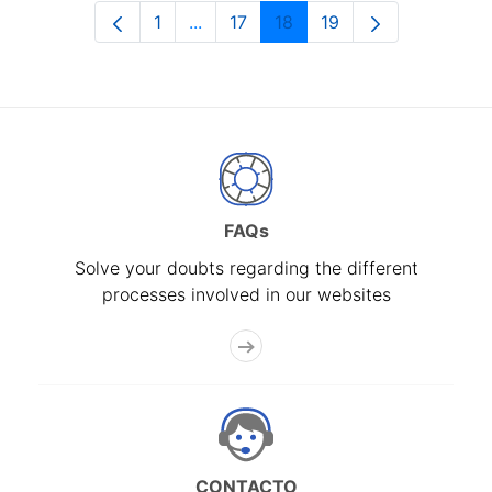
1
...
17
18
19
Page
Intermediate Pages Use TAB to navi
Page
Page
Page
FAQs
Solve your doubts regarding the different
processes involved in our websites
CONTACTO