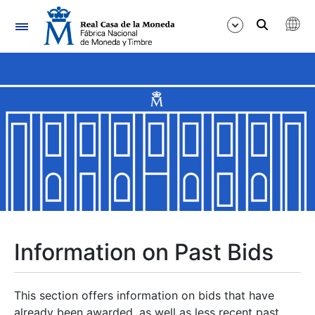
Navigation
Show/Hide
Show/Hide
Show/Hide
Show/Hide
Show/Hide
Information on Past Bids
Show/Hide
This section offers information on bids that have
already been awarded, as well as less recent past