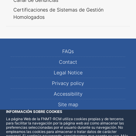
Canal de denuncias
Certificaciones de Sistemas de Gestión
Homologados
FAQs
Contact
Legal Notice
Privacy policy
Accessibility
Site map
INFORMACIÓN SOBRE COOKIES
La página Web de la FNMT-RCM utiliza cookies propias y de terceros
LinkedIn
Facebook
WhatsApp
para facilitar la navegación por la página web así como almacenar las
preferencias seleccionadas por el usuario durante su navegación. No
empleamos las cookies para almacenar o tratar datos de carácter
personal. Si continúa navegando, consideramos que acepta su uso
.
Más