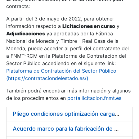
contracts:
Show/Hide
A partir del 3 de mayo de 2022, para obtener
información respecto a
Licitaciones en curso
y
Show/Hide
Adjudicaciones
ya aprobadas por la Fábrica
Show/Hide
Nacional de Moneda y Timbre - Real Casa de la
Moneda, puede acceder al perfil del contratante del
a FNMT-RCM en la Plataforma de Contratación del
Sector Público accediendo en el siguiente link:
Plataforma de Contratación del Sector Público
(https://contrataciondelestado.es/)
También podrá encontrar más información y algunos
de los procedimientos en
portallicitacion.fnmt.es
Pliego condiciones optimización cargas compras firmado
Show/Hide
Acuerdo marco para la fabricación de piezas