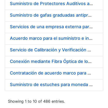
Suministro de Protectores Auditivos a medida para las personas trabajadoras de los Centros de Trabajo de Madrid y Burgos
Suministro de gafas graduadas antiproyecciones para los trabajadores de la FNMT-RCM en los centros de trabajo de Madrid y Burgos
Servicios de una empresa externa para el asesoramiento y resolución de los recursos de alzada que se presentan relacionados con procesos de selección para la FNMT-RCM
Acuerdo marco para el suministro e instalación de persianas, estores y otros complementos
Servicio de Calibración y Verificación Externa de los Equipos de Medición del Servicio de Prevención de la FNMT-RCM
Conexión mediante Fibra Óptica de los Centros de Proceso de Datos (CPDs) de las sedes de la FNMT-RCM de Burgos y Madrid
Contratación de acuerdo marco para el Suministro de Material de Electricidad para la Fábrica Nacional de Moneda y Timbre-Real Casa de la Moneda en su centro de trabajo de Burgos
Suministro de estuches para moneda de 30 €
Showing 1 to 10 of 486 entries.