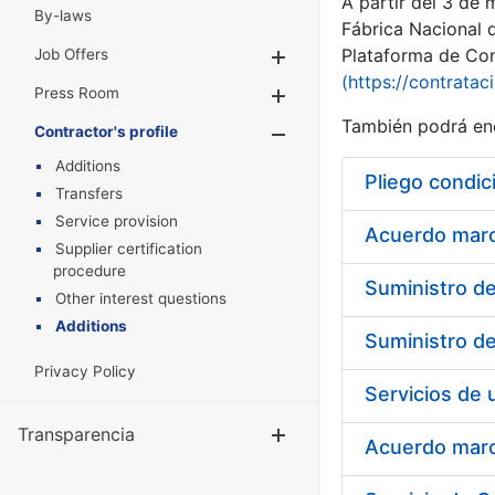
A partir del 3 de
By-laws
Fábrica Nacional 
Plataforma de Cont
Job Offers
Show/Hide
(https://contratac
Press Room
Show/Hide
También podrá enc
Contractor's profile
Show/Hide
Additions
Pliego condic
Transfers
Service provision
Acuerdo marco
Supplier certification
procedure
Other interest questions
Additions
Privacy Policy
Transparencia
Show/Hide
Acuerdo marco