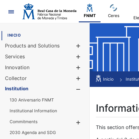
Navigation
FNMT
Ceres
El
INICIO
Products and Solutions
Show/Hide
Services
Show/Hide
Innovation
Show/Hide
Collector
Show/Hide
Inicio
Institu
Institution
Show/Hide
130 Aniversario FNMT
Informati
Institutional Information
Commitments
Show/Hide
This section offer
2030 Agenda and SDG