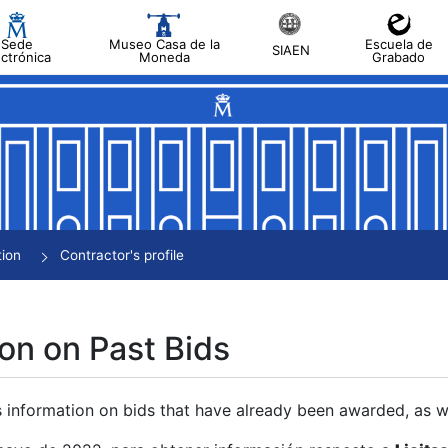
Sede
Museo Casa de la
Escuela de
SIAEN
ectrónica
Moneda
Grabado
tion
Contractor's profile
on on Past Bids
s information on bids that have already been awarded, as we