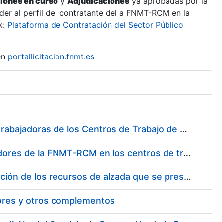
ciones en curso
y
Adjudicaciones
ya aprobadas por la
er al perfil del contratante del a FNMT-RCM en la
k:
Plataforma de Contratación del Sector Público
en
portallicitacion.fnmt.es
Suministro de Protectores Auditivos a medida para las personas trabajadoras de los Centros de Trabajo de Madrid y Burgos
Suministro de gafas graduadas antiproyecciones para los trabajadores de la FNMT-RCM en los centros de trabajo de Madrid y Burgos
Servicios de una empresa externa para el asesoramiento y resolución de los recursos de alzada que se presentan relacionados con procesos de selección para la FNMT-RCM
tores y otros complementos