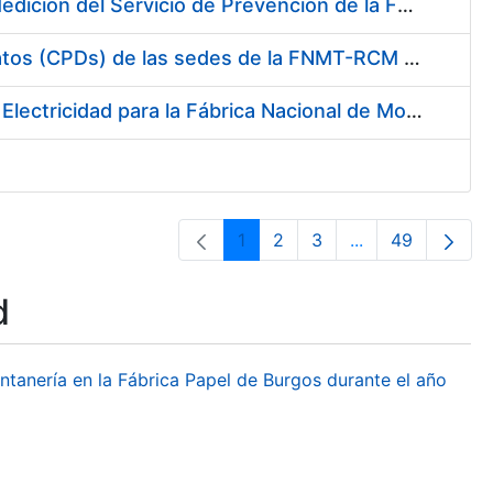
Servicio de Calibración y Verificación Externa de los Equipos de Medición del Servicio de Prevención de la FNMT-RCM
Conexión mediante Fibra Óptica de los Centros de Proceso de Datos (CPDs) de las sedes de la FNMT-RCM de Burgos y Madrid
Contratación de acuerdo marco para el Suministro de Material de Electricidad para la Fábrica Nacional de Moneda y Timbre-Real Casa de la Moneda en su centro de trabajo de Burgos
1
2
3
...
49
Page
Page
Page
Intermediate Pa
Page
d
ontanería en la Fábrica Papel de Burgos durante el año