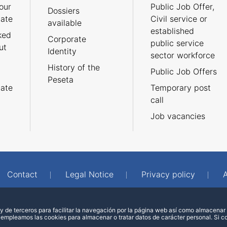
our
Public Job Offer,
Dossiers
cate
Civil service or
available
established
ked
Corporate
public service
ut
Identity
sector workforce
History of the
Public Job Offers
Peseta
cate
Temporary post
call
Job vacancies
Contact
Legal Notice
Privacy policy
A
 de terceros para facilitar la navegación por la página web así como almacenar 
 empleamos las cookies para almacenar o tratar datos de carácter personal. Si 