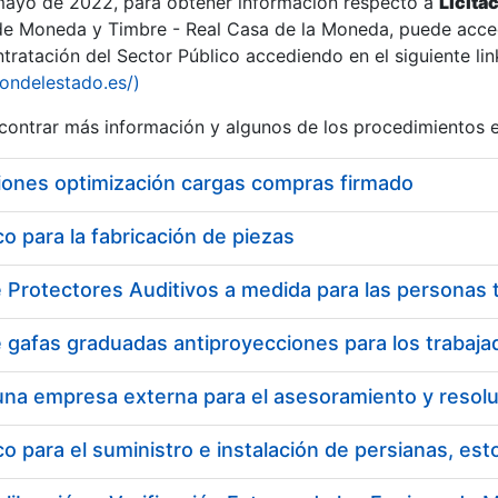
 mayo de 2022, para obtener información respecto a
Licita
de Moneda y Timbre - Real Casa de la Moneda, puede acced
ratación del Sector Público accediendo en el siguiente lin
iondelestado.es/)
ontrar más información y algunos de los procedimientos 
iones optimización cargas compras firmado
 para la fabricación de piezas
 para el suministro e instalación de persianas, es