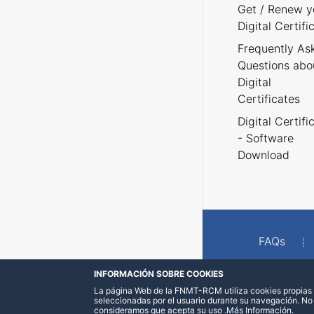
Get / Renew y
Digital Certifi
Frequently As
Questions abo
Digital
Certificates
Digital Certifi
- Software
Download
FAQs
INFORMACIÓN SOBRE COOKIES
La página Web de la FNMT-RCM utiliza cookies propias y
seleccionadas por el usuario durante su navegación. No
consideramos que acepta su uso
.
Más Información
.