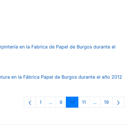
arpintería en la Fabrica de Papel de Burgos durante el
intura en la Fábrica Papel de Burgos durante el año 2012
2
1
...
9
10
11
...
19
Page
Intermediate Pages Use TAB to navi
Page
Page
Page
Intermediate Pa
Page