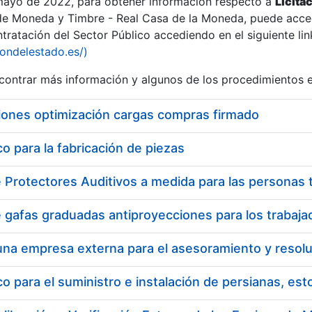
 mayo de 2022, para obtener información respecto a
Licita
de Moneda y Timbre - Real Casa de la Moneda, puede acced
ratación del Sector Público accediendo en el siguiente lin
iondelestado.es/)
ontrar más información y algunos de los procedimientos 
iones optimización cargas compras firmado
 para la fabricación de piezas
 para el suministro e instalación de persianas, es