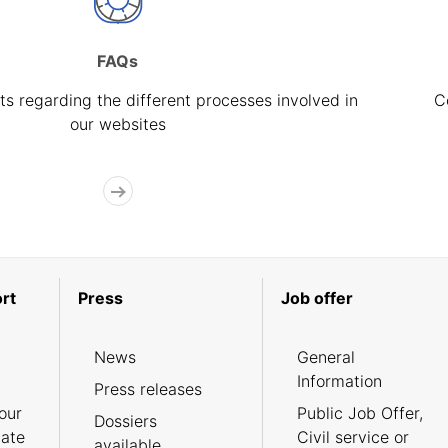
FAQs
s regarding the different processes involved in
C
our websites
rt
Press
Job offer
News
General
Information
Press releases
our
Public Job Offer,
Dossiers
cate
Civil service or
available