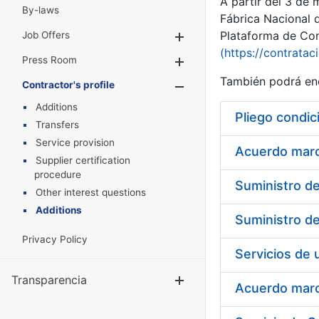
A partir del 3 de
By-laws
Fábrica Nacional 
Plataforma de Cont
Job Offers
Show/Hide
(https://contratac
Press Room
Show/Hide
También podrá enc
Contractor's profile
Show/Hide
Additions
Pliego condic
Transfers
Service provision
Acuerdo marco
Supplier certification
procedure
Other interest questions
Additions
Privacy Policy
Transparencia
Show/Hide
Acuerdo marco