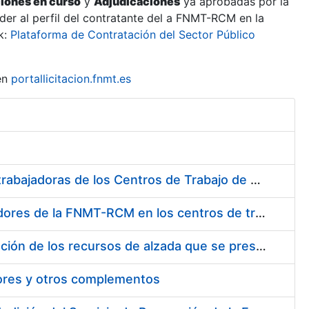
ciones en curso
y
Adjudicaciones
ya aprobadas por la
er al perfil del contratante del a FNMT-RCM en la
k:
Plataforma de Contratación del Sector Público
en
portallicitacion.fnmt.es
Suministro de Protectores Auditivos a medida para las personas trabajadoras de los Centros de Trabajo de Madrid y Burgos
Suministro de gafas graduadas antiproyecciones para los trabajadores de la FNMT-RCM en los centros de trabajo de Madrid y Burgos
Servicios de una empresa externa para el asesoramiento y resolución de los recursos de alzada que se presentan relacionados con procesos de selección para la FNMT-RCM
tores y otros complementos