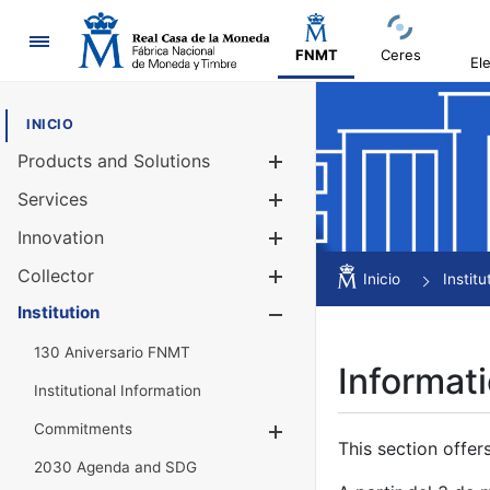
Navigation
FNMT
Ceres
El
INICIO
Products and Solutions
Show/Hide
Services
Show/Hide
Innovation
Show/Hide
Collector
Show/Hide
Inicio
Institu
Institution
Show/Hide
130 Aniversario FNMT
Informati
Institutional Information
Commitments
Show/Hide
This section offer
2030 Agenda and SDG