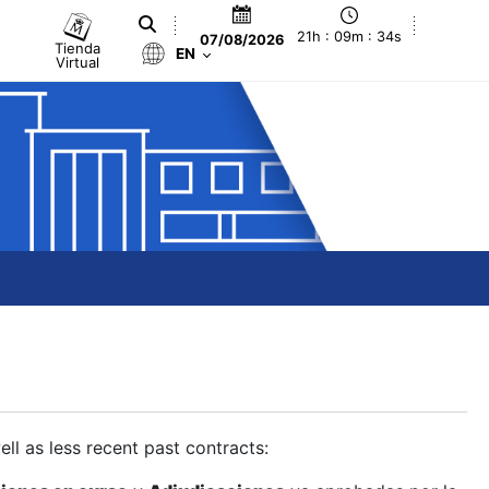
21h : 09m : 35s
07/08/2026
Tienda
EN
Virtual
ll as less recent past contracts: