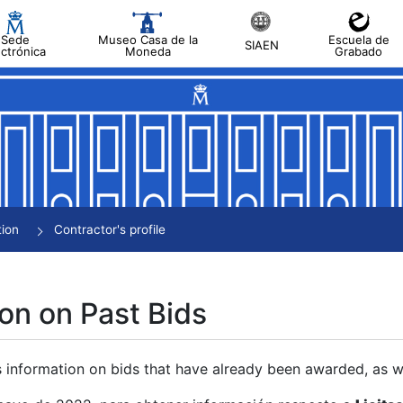
Sede
Museo Casa de la
Escuela de
SIAEN
ectrónica
Moneda
Grabado
tion
Contractor's profile
on on Past Bids
s information on bids that have already been awarded, as we