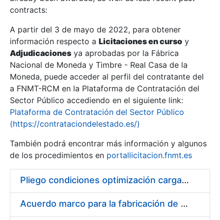
contracts:
Show/Hide
A partir del 3 de mayo de 2022, para obtener
información respecto a
Licitaciones en curso
y
Show/Hide
Adjudicaciones
ya aprobadas por la Fábrica
Show/Hide
Nacional de Moneda y Timbre - Real Casa de la
Moneda, puede acceder al perfil del contratante del
a FNMT-RCM en la Plataforma de Contratación del
Sector Público accediendo en el siguiente link:
Plataforma de Contratación del Sector Público
(https://contrataciondelestado.es/)
También podrá encontrar más información y algunos
de los procedimientos en
portallicitacion.fnmt.es
Pliego condiciones optimización cargas compras firmado
Show/Hide
Acuerdo marco para la fabricación de piezas