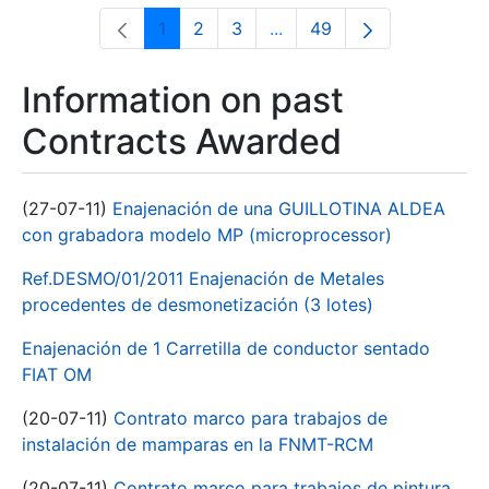
1
2
3
...
49
Page
Page
Page
Intermediate Pages Use T
Page
Information on past
Contracts Awarded
(27-07-11)
Enajenación de una GUILLOTINA ALDEA
con grabadora modelo MP (microprocessor)
Ref.DESMO/01/2011 Enajenación de Metales
procedentes de desmonetización (3 lotes)
Enajenación de 1 Carretilla de conductor sentado
FIAT OM
(20-07-11)
Contrato marco para trabajos de
instalación de mamparas en la FNMT-RCM
(20-07-11)
Contrato marco para trabajos de pintura