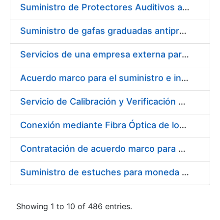
Suministro de Protectores Auditivos a medida para las personas trabajadoras de los Centros de Trabajo de Madrid y Burgos
Suministro de gafas graduadas antiproyecciones para los trabajadores de la FNMT-RCM en los centros de trabajo de Madrid y Burgos
Servicios de una empresa externa para el asesoramiento y resolución de los recursos de alzada que se presentan relacionados con procesos de selección para la FNMT-RCM
Acuerdo marco para el suministro e instalación de persianas, estores y otros complementos
Servicio de Calibración y Verificación Externa de los Equipos de Medición del Servicio de Prevención de la FNMT-RCM
Conexión mediante Fibra Óptica de los Centros de Proceso de Datos (CPDs) de las sedes de la FNMT-RCM de Burgos y Madrid
Contratación de acuerdo marco para el Suministro de Material de Electricidad para la Fábrica Nacional de Moneda y Timbre-Real Casa de la Moneda en su centro de trabajo de Burgos
Suministro de estuches para moneda de 30 €
Showing 1 to 10 of 486 entries.