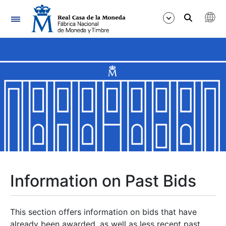
Navigation
Show/Hide
Show/Hide
Show/Hide
Show/Hide
Show/Hide
Information on Past Bids
Show/Hide
This section offers information on bids that have
already been awarded, as well as less recent past