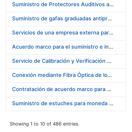
Suministro de Protectores Auditivos a medida para las personas trabajadoras de los Centros de Trabajo de Madrid y Burgos
Suministro de gafas graduadas antiproyecciones para los trabajadores de la FNMT-RCM en los centros de trabajo de Madrid y Burgos
Servicios de una empresa externa para el asesoramiento y resolución de los recursos de alzada que se presentan relacionados con procesos de selección para la FNMT-RCM
Acuerdo marco para el suministro e instalación de persianas, estores y otros complementos
Servicio de Calibración y Verificación Externa de los Equipos de Medición del Servicio de Prevención de la FNMT-RCM
Conexión mediante Fibra Óptica de los Centros de Proceso de Datos (CPDs) de las sedes de la FNMT-RCM de Burgos y Madrid
Contratación de acuerdo marco para el Suministro de Material de Electricidad para la Fábrica Nacional de Moneda y Timbre-Real Casa de la Moneda en su centro de trabajo de Burgos
Suministro de estuches para moneda de 30 €
Showing 1 to 10 of 486 entries.