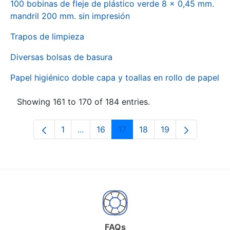
100 bobinas de fleje de plástico verde 8 x 0,45 mm.
mandril 200 mm. sin impresión
Trapos de limpieza
Diversas bolsas de basura
Papel higiénico doble capa y toallas en rollo de papel
Showing 161 to 170 of 184 entries.
1
...
16
17
18
19
Page
Intermediate Pages Use TAB to naviga
Page
Page
Page
Page
FAQs