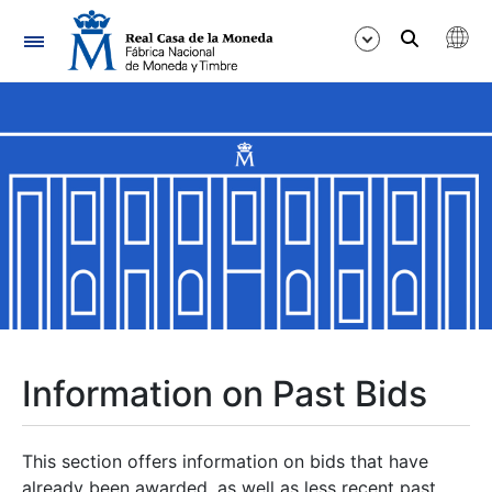
Navigation
Show/Hide
Show/Hide
Show/Hide
Show/Hide
Show/Hide
Information on Past Bids
Show/Hide
This section offers information on bids that have
already been awarded, as well as less recent past