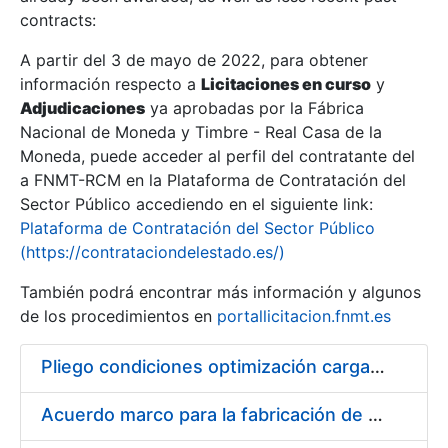
contracts:
Show/Hide
A partir del 3 de mayo de 2022, para obtener
información respecto a
Licitaciones en curso
y
Show/Hide
Adjudicaciones
ya aprobadas por la Fábrica
Show/Hide
Nacional de Moneda y Timbre - Real Casa de la
Moneda, puede acceder al perfil del contratante del
a FNMT-RCM en la Plataforma de Contratación del
Sector Público accediendo en el siguiente link:
Plataforma de Contratación del Sector Público
(https://contrataciondelestado.es/)
También podrá encontrar más información y algunos
de los procedimientos en
portallicitacion.fnmt.es
Pliego condiciones optimización cargas compras firmado
Show/Hide
Acuerdo marco para la fabricación de piezas