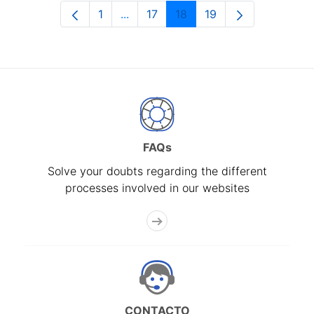
1
...
17
18
19
Page
Intermediate Pages Use TAB to navi
Page
Page
Page
FAQs
Solve your doubts regarding the different
processes involved in our websites
CONTACTO