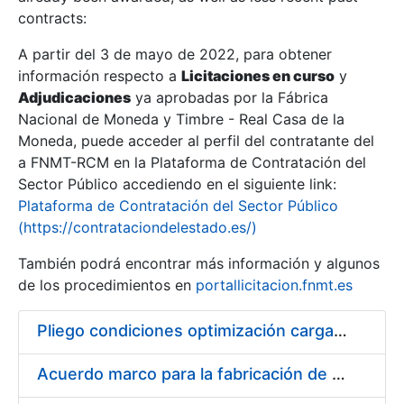
contracts:
Show/Hide
A partir del 3 de mayo de 2022, para obtener
información respecto a
Licitaciones en curso
y
Show/Hide
Adjudicaciones
ya aprobadas por la Fábrica
Show/Hide
Nacional de Moneda y Timbre - Real Casa de la
Moneda, puede acceder al perfil del contratante del
a FNMT-RCM en la Plataforma de Contratación del
Sector Público accediendo en el siguiente link:
Plataforma de Contratación del Sector Público
(https://contrataciondelestado.es/)
También podrá encontrar más información y algunos
de los procedimientos en
portallicitacion.fnmt.es
Pliego condiciones optimización cargas compras firmado
Show/Hide
Acuerdo marco para la fabricación de piezas