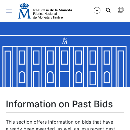
Navigation
Show/Hide
Show/Hide
Show/Hide
Show/Hide
Show/Hide
Information on Past Bids
Show/Hide
This section offers information on bids that have
already been awarded, as well as less recent past