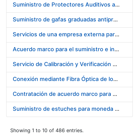
Suministro de Protectores Auditivos a medida para las personas trabajadoras de los Centros de Trabajo de Madrid y Burgos
Suministro de gafas graduadas antiproyecciones para los trabajadores de la FNMT-RCM en los centros de trabajo de Madrid y Burgos
Servicios de una empresa externa para el asesoramiento y resolución de los recursos de alzada que se presentan relacionados con procesos de selección para la FNMT-RCM
Acuerdo marco para el suministro e instalación de persianas, estores y otros complementos
Servicio de Calibración y Verificación Externa de los Equipos de Medición del Servicio de Prevención de la FNMT-RCM
Conexión mediante Fibra Óptica de los Centros de Proceso de Datos (CPDs) de las sedes de la FNMT-RCM de Burgos y Madrid
Contratación de acuerdo marco para el Suministro de Material de Electricidad para la Fábrica Nacional de Moneda y Timbre-Real Casa de la Moneda en su centro de trabajo de Burgos
Suministro de estuches para moneda de 30 €
Showing 1 to 10 of 486 entries.