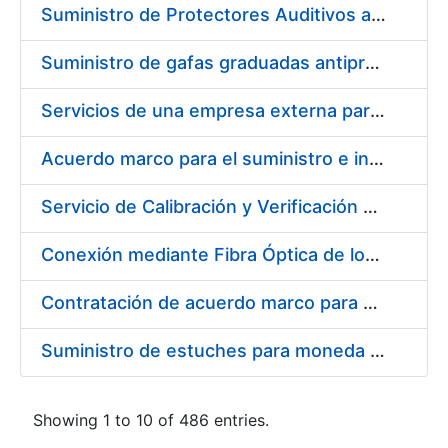
Suministro de Protectores Auditivos a medida para las personas trabajadoras de los Centros de Trabajo de Madrid y Burgos
Suministro de gafas graduadas antiproyecciones para los trabajadores de la FNMT-RCM en los centros de trabajo de Madrid y Burgos
Servicios de una empresa externa para el asesoramiento y resolución de los recursos de alzada que se presentan relacionados con procesos de selección para la FNMT-RCM
Acuerdo marco para el suministro e instalación de persianas, estores y otros complementos
Servicio de Calibración y Verificación Externa de los Equipos de Medición del Servicio de Prevención de la FNMT-RCM
Conexión mediante Fibra Óptica de los Centros de Proceso de Datos (CPDs) de las sedes de la FNMT-RCM de Burgos y Madrid
Contratación de acuerdo marco para el Suministro de Material de Electricidad para la Fábrica Nacional de Moneda y Timbre-Real Casa de la Moneda en su centro de trabajo de Burgos
Suministro de estuches para moneda de 30 €
Showing 1 to 10 of 486 entries.