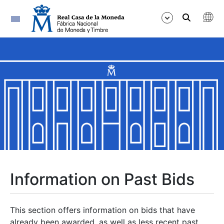
Navigation
Show/Hide
Show/Hide
Show/Hide
Show/Hide
Show/Hide
Information on Past Bids
Show/Hide
This section offers information on bids that have
already been awarded, as well as less recent past