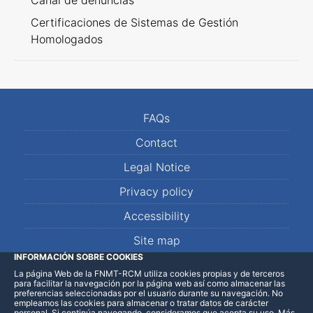
Canal de denuncias
Certificaciones de Sistemas de Gestión
Homologados
FAQs
Contact
Legal Notice
Privacy policy
Accessibility
Site map
INFORMACIÓN SOBRE COOKIES
La página Web de la FNMT-RCM utiliza cookies propias y de terceros
LinkedIn
Facebook
WhatsApp
para facilitar la navegación por la página web así como almacenar las
preferencias seleccionadas por el usuario durante su navegación. No
empleamos las cookies para almacenar o tratar datos de carácter
personal. Si continúa navegando, consideramos que acepta su uso
.
Más