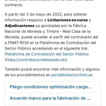
contracts:
Show/Hide
A partir del 3 de mayo de 2022, para obtener
información respecto a
Licitaciones en curso
y
Show/Hide
Adjudicaciones
ya aprobadas por la Fábrica
Show/Hide
Nacional de Moneda y Timbre - Real Casa de la
Moneda, puede acceder al perfil del contratante del
a FNMT-RCM en la Plataforma de Contratación del
Sector Público accediendo en el siguiente link:
Plataforma de Contratación del Sector Público
(https://contrataciondelestado.es/)
También podrá encontrar más información y algunos
de los procedimientos en
portallicitacion.fnmt.es
Pliego condiciones optimización cargas compras firmado
Show/Hide
Acuerdo marco para la fabricación de piezas