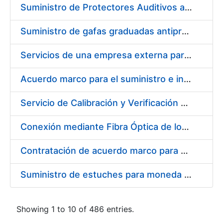
Suministro de Protectores Auditivos a medida para las personas trabajadoras de los Centros de Trabajo de Madrid y Burgos
Suministro de gafas graduadas antiproyecciones para los trabajadores de la FNMT-RCM en los centros de trabajo de Madrid y Burgos
Servicios de una empresa externa para el asesoramiento y resolución de los recursos de alzada que se presentan relacionados con procesos de selección para la FNMT-RCM
Acuerdo marco para el suministro e instalación de persianas, estores y otros complementos
Servicio de Calibración y Verificación Externa de los Equipos de Medición del Servicio de Prevención de la FNMT-RCM
Conexión mediante Fibra Óptica de los Centros de Proceso de Datos (CPDs) de las sedes de la FNMT-RCM de Burgos y Madrid
Contratación de acuerdo marco para el Suministro de Material de Electricidad para la Fábrica Nacional de Moneda y Timbre-Real Casa de la Moneda en su centro de trabajo de Burgos
Suministro de estuches para moneda de 30 €
Showing 1 to 10 of 486 entries.