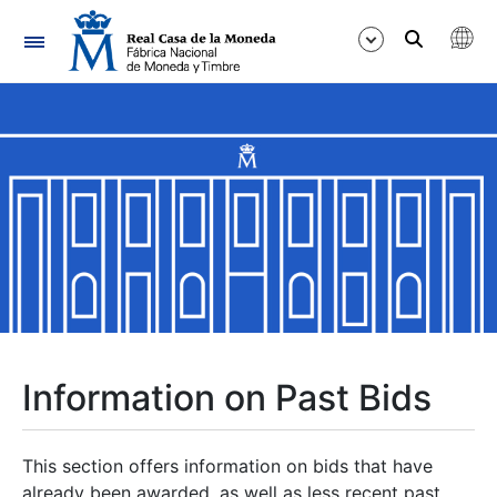
Navigation
Show/Hide
Show/Hide
Show/Hide
Show/Hide
Show/Hide
Information on Past Bids
Show/Hide
This section offers information on bids that have
already been awarded, as well as less recent past