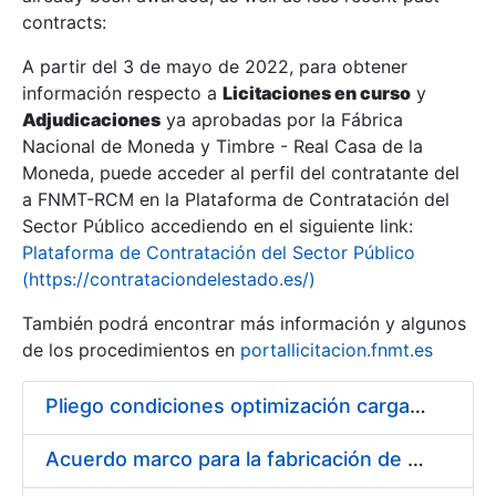
contracts:
Show/Hide
A partir del 3 de mayo de 2022, para obtener
información respecto a
Licitaciones en curso
y
Show/Hide
Adjudicaciones
ya aprobadas por la Fábrica
Show/Hide
Nacional de Moneda y Timbre - Real Casa de la
Moneda, puede acceder al perfil del contratante del
a FNMT-RCM en la Plataforma de Contratación del
Sector Público accediendo en el siguiente link:
Plataforma de Contratación del Sector Público
(https://contrataciondelestado.es/)
También podrá encontrar más información y algunos
de los procedimientos en
portallicitacion.fnmt.es
Pliego condiciones optimización cargas compras firmado
Show/Hide
Acuerdo marco para la fabricación de piezas