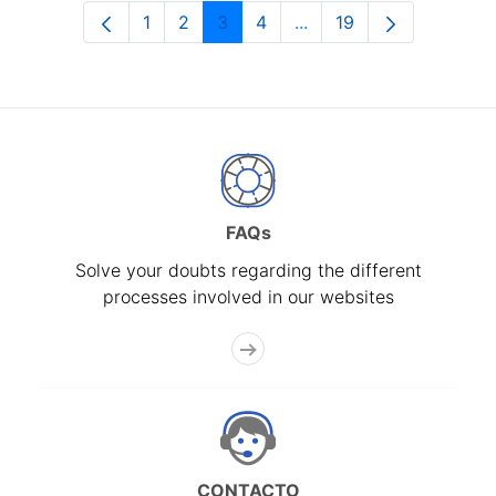
1
2
3
4
...
19
Page
Page
Page
Page
Intermediate Pages Use
Page
FAQs
Solve your doubts regarding the different
processes involved in our websites
CONTACTO