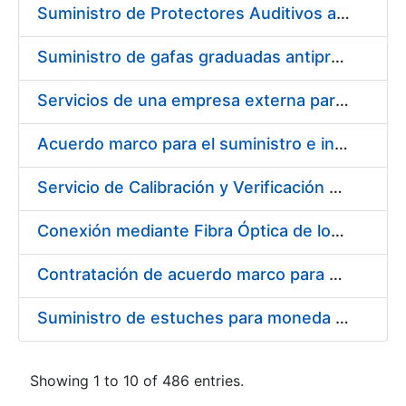
Suministro de Protectores Auditivos a medida para las personas trabajadoras de los Centros de Trabajo de Madrid y Burgos
Suministro de gafas graduadas antiproyecciones para los trabajadores de la FNMT-RCM en los centros de trabajo de Madrid y Burgos
Servicios de una empresa externa para el asesoramiento y resolución de los recursos de alzada que se presentan relacionados con procesos de selección para la FNMT-RCM
Acuerdo marco para el suministro e instalación de persianas, estores y otros complementos
Servicio de Calibración y Verificación Externa de los Equipos de Medición del Servicio de Prevención de la FNMT-RCM
Conexión mediante Fibra Óptica de los Centros de Proceso de Datos (CPDs) de las sedes de la FNMT-RCM de Burgos y Madrid
Contratación de acuerdo marco para el Suministro de Material de Electricidad para la Fábrica Nacional de Moneda y Timbre-Real Casa de la Moneda en su centro de trabajo de Burgos
Suministro de estuches para moneda de 30 €
Showing 1 to 10 of 486 entries.