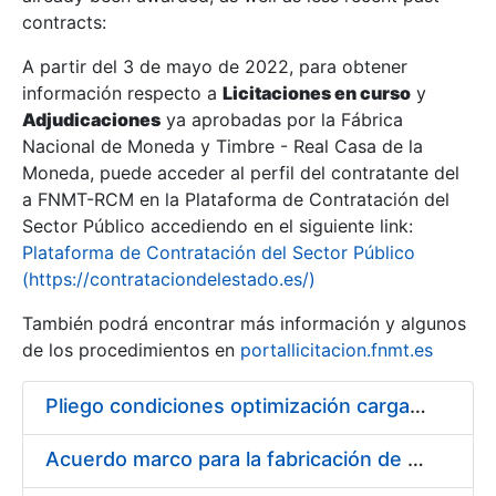
contracts:
Show/Hide
A partir del 3 de mayo de 2022, para obtener
información respecto a
Licitaciones en curso
y
Show/Hide
Adjudicaciones
ya aprobadas por la Fábrica
Show/Hide
Nacional de Moneda y Timbre - Real Casa de la
Moneda, puede acceder al perfil del contratante del
a FNMT-RCM en la Plataforma de Contratación del
Sector Público accediendo en el siguiente link:
Plataforma de Contratación del Sector Público
(https://contrataciondelestado.es/)
También podrá encontrar más información y algunos
de los procedimientos en
portallicitacion.fnmt.es
Pliego condiciones optimización cargas compras firmado
Show/Hide
Acuerdo marco para la fabricación de piezas