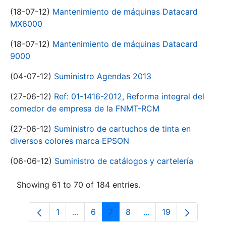
(18-07-12)
Mantenimiento de máquinas Datacard
MX6000
(18-07-12)
Mantenimiento de máquinas Datacard
9000
(04-07-12)
Suministro Agendas 2013
(27-06-12)
Ref: 01-1416-2012, Reforma integral del
comedor de empresa de la FNMT-RCM
(27-06-12)
Suministro de cartuchos de tinta en
diversos colores marca EPSON
(06-06-12)
Suministro de catálogos y cartelería
Showing 61 to 70 of 184 entries.
1
...
6
7
8
...
19
Page
Intermediate Pages Use TAB to navigat
Page
Page
Page
Intermediate Pages U
Page