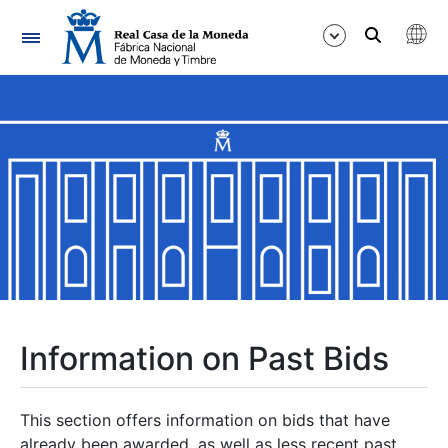
Navigation
Show/Hide
Show/Hide
Show/Hide
Show/Hide
Show/Hide
Information on Past Bids
Show/Hide
This section offers information on bids that have
already been awarded, as well as less recent past