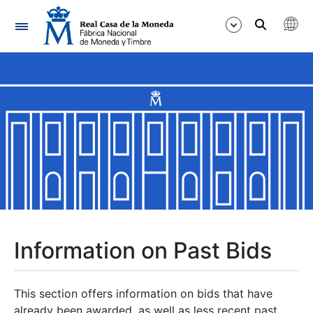
Navigation
Show/Hide
Show/Hide
Show/Hide
Show/Hide
Show/Hide
Information on Past Bids
Show/Hide
This section offers information on bids that have
already been awarded, as well as less recent past