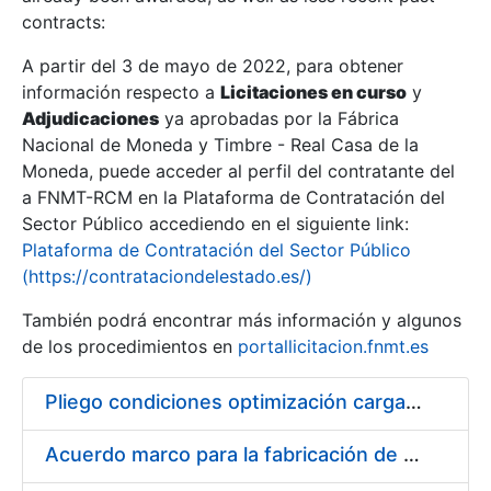
contracts:
Show/Hide
A partir del 3 de mayo de 2022, para obtener
información respecto a
Licitaciones en curso
y
Show/Hide
Adjudicaciones
ya aprobadas por la Fábrica
Show/Hide
Nacional de Moneda y Timbre - Real Casa de la
Moneda, puede acceder al perfil del contratante del
a FNMT-RCM en la Plataforma de Contratación del
Sector Público accediendo en el siguiente link:
Plataforma de Contratación del Sector Público
(https://contrataciondelestado.es/)
También podrá encontrar más información y algunos
de los procedimientos en
portallicitacion.fnmt.es
Pliego condiciones optimización cargas compras firmado
Show/Hide
Acuerdo marco para la fabricación de piezas