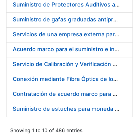
Suministro de Protectores Auditivos a medida para las personas trabajadoras de los Centros de Trabajo de Madrid y Burgos
Suministro de gafas graduadas antiproyecciones para los trabajadores de la FNMT-RCM en los centros de trabajo de Madrid y Burgos
Servicios de una empresa externa para el asesoramiento y resolución de los recursos de alzada que se presentan relacionados con procesos de selección para la FNMT-RCM
Acuerdo marco para el suministro e instalación de persianas, estores y otros complementos
Servicio de Calibración y Verificación Externa de los Equipos de Medición del Servicio de Prevención de la FNMT-RCM
Conexión mediante Fibra Óptica de los Centros de Proceso de Datos (CPDs) de las sedes de la FNMT-RCM de Burgos y Madrid
Contratación de acuerdo marco para el Suministro de Material de Electricidad para la Fábrica Nacional de Moneda y Timbre-Real Casa de la Moneda en su centro de trabajo de Burgos
Suministro de estuches para moneda de 30 €
Showing 1 to 10 of 486 entries.