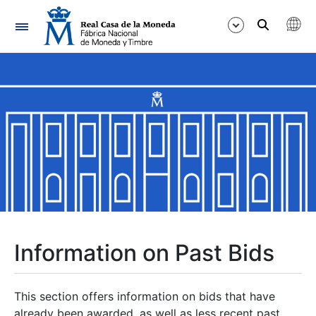
Navigation
Show/Hide
Show/Hide
Show/Hide
Show/Hide
Show/Hide
Information on Past Bids
Show/Hide
This section offers information on bids that have
already been awarded, as well as less recent past