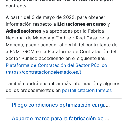
contracts:
Show/Hide
A partir del 3 de mayo de 2022, para obtener
información respecto a
Licitaciones en curso
y
Show/Hide
Adjudicaciones
ya aprobadas por la Fábrica
Show/Hide
Nacional de Moneda y Timbre - Real Casa de la
Moneda, puede acceder al perfil del contratante del
a FNMT-RCM en la Plataforma de Contratación del
Sector Público accediendo en el siguiente link:
Plataforma de Contratación del Sector Público
(https://contrataciondelestado.es/)
También podrá encontrar más información y algunos
de los procedimientos en
portallicitacion.fnmt.es
Pliego condiciones optimización cargas compras firmado
Show/Hide
Acuerdo marco para la fabricación de piezas