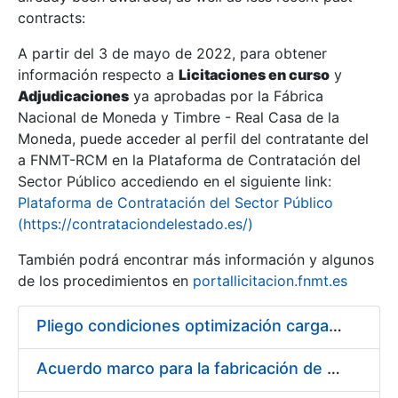
contracts:
Show/Hide
A partir del 3 de mayo de 2022, para obtener
información respecto a
Licitaciones en curso
y
Show/Hide
Adjudicaciones
ya aprobadas por la Fábrica
Show/Hide
Nacional de Moneda y Timbre - Real Casa de la
Moneda, puede acceder al perfil del contratante del
a FNMT-RCM en la Plataforma de Contratación del
Sector Público accediendo en el siguiente link:
Plataforma de Contratación del Sector Público
(https://contrataciondelestado.es/)
También podrá encontrar más información y algunos
de los procedimientos en
portallicitacion.fnmt.es
Pliego condiciones optimización cargas compras firmado
Show/Hide
Acuerdo marco para la fabricación de piezas