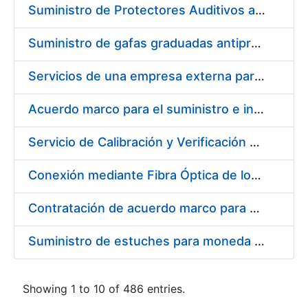
Suministro de Protectores Auditivos a medida para las personas trabajadoras de los Centros de Trabajo de Madrid y Burgos
Suministro de gafas graduadas antiproyecciones para los trabajadores de la FNMT-RCM en los centros de trabajo de Madrid y Burgos
Servicios de una empresa externa para el asesoramiento y resolución de los recursos de alzada que se presentan relacionados con procesos de selección para la FNMT-RCM
Acuerdo marco para el suministro e instalación de persianas, estores y otros complementos
Servicio de Calibración y Verificación Externa de los Equipos de Medición del Servicio de Prevención de la FNMT-RCM
Conexión mediante Fibra Óptica de los Centros de Proceso de Datos (CPDs) de las sedes de la FNMT-RCM de Burgos y Madrid
Contratación de acuerdo marco para el Suministro de Material de Electricidad para la Fábrica Nacional de Moneda y Timbre-Real Casa de la Moneda en su centro de trabajo de Burgos
Suministro de estuches para moneda de 30 €
Showing 1 to 10 of 486 entries.