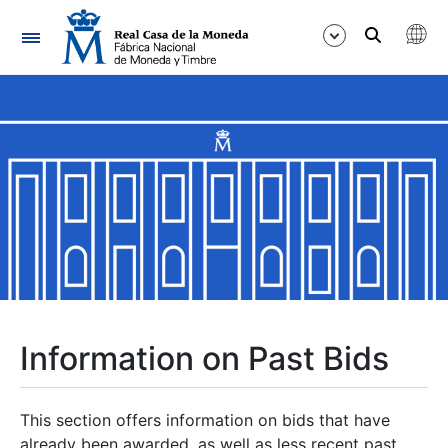
Navigation
Show/Hide
Show/Hide
Show/Hide
Show/Hide
Show/Hide
Information on Past Bids
Show/Hide
This section offers information on bids that have
already been awarded, as well as less recent past