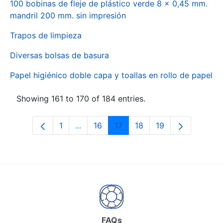
100 bobinas de fleje de plástico verde 8 x 0,45 mm.
mandril 200 mm. sin impresión
Trapos de limpieza
Diversas bolsas de basura
Papel higiénico doble capa y toallas en rollo de papel
Showing 161 to 170 of 184 entries.
1
...
16
17
18
19
Page
Intermediate Pages Use TAB to naviga
Page
Page
Page
Page
FAQs