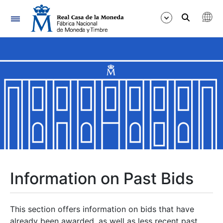
Navigation
Show/Hide
Show/Hide
Show/Hide
Show/Hide
Show/Hide
Information on Past Bids
Show/Hide
This section offers information on bids that have
already been awarded, as well as less recent past