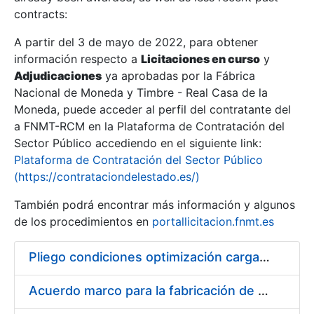
contracts:
Show/Hide
A partir del 3 de mayo de 2022, para obtener
información respecto a
Licitaciones en curso
y
Show/Hide
Adjudicaciones
ya aprobadas por la Fábrica
Show/Hide
Nacional de Moneda y Timbre - Real Casa de la
Moneda, puede acceder al perfil del contratante del
a FNMT-RCM en la Plataforma de Contratación del
Sector Público accediendo en el siguiente link:
Plataforma de Contratación del Sector Público
(https://contrataciondelestado.es/)
También podrá encontrar más información y algunos
de los procedimientos en
portallicitacion.fnmt.es
Pliego condiciones optimización cargas compras firmado
Show/Hide
Acuerdo marco para la fabricación de piezas