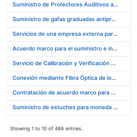
Suministro de Protectores Auditivos a medida para las personas trabajadoras de los Centros de Trabajo de Madrid y Burgos
Suministro de gafas graduadas antiproyecciones para los trabajadores de la FNMT-RCM en los centros de trabajo de Madrid y Burgos
Servicios de una empresa externa para el asesoramiento y resolución de los recursos de alzada que se presentan relacionados con procesos de selección para la FNMT-RCM
Acuerdo marco para el suministro e instalación de persianas, estores y otros complementos
Servicio de Calibración y Verificación Externa de los Equipos de Medición del Servicio de Prevención de la FNMT-RCM
Conexión mediante Fibra Óptica de los Centros de Proceso de Datos (CPDs) de las sedes de la FNMT-RCM de Burgos y Madrid
Contratación de acuerdo marco para el Suministro de Material de Electricidad para la Fábrica Nacional de Moneda y Timbre-Real Casa de la Moneda en su centro de trabajo de Burgos
Suministro de estuches para moneda de 30 €
Showing 1 to 10 of 486 entries.