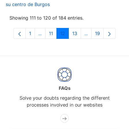
su centro de Burgos
Showing 111 to 120 of 184 entries.
1
...
11
12
13
...
19
Page
Intermediate Pages Use TAB to navigate.
Page
Page
Page
Intermediate Pages
Page
FAQs
Solve your doubts regarding the different
processes involved in our websites