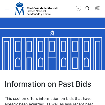
Navigation
Show/Hide
Show/Hide
Show/Hide
Show/Hide
Show/Hide
Information on Past Bids
Show/Hide
This section offers information on bids that have
already been awarded, as well as less recent past