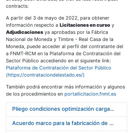
contracts:
Show/Hide
A partir del 3 de mayo de 2022, para obtener
información respecto a
Licitaciones en curso
y
Show/Hide
Adjudicaciones
ya aprobadas por la Fábrica
Show/Hide
Nacional de Moneda y Timbre - Real Casa de la
Moneda, puede acceder al perfil del contratante del
a FNMT-RCM en la Plataforma de Contratación del
Sector Público accediendo en el siguiente link:
Plataforma de Contratación del Sector Público
(https://contrataciondelestado.es/)
También podrá encontrar más información y algunos
de los procedimientos en
portallicitacion.fnmt.es
Pliego condiciones optimización cargas compras firmado
Show/Hide
Acuerdo marco para la fabricación de piezas