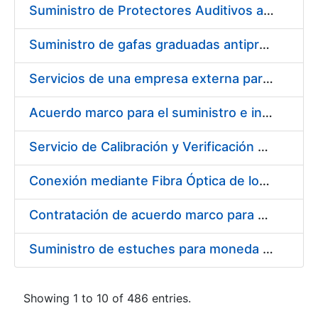
Suministro de Protectores Auditivos a medida para las personas trabajadoras de los Centros de Trabajo de Madrid y Burgos
Suministro de gafas graduadas antiproyecciones para los trabajadores de la FNMT-RCM en los centros de trabajo de Madrid y Burgos
Servicios de una empresa externa para el asesoramiento y resolución de los recursos de alzada que se presentan relacionados con procesos de selección para la FNMT-RCM
Acuerdo marco para el suministro e instalación de persianas, estores y otros complementos
Servicio de Calibración y Verificación Externa de los Equipos de Medición del Servicio de Prevención de la FNMT-RCM
Conexión mediante Fibra Óptica de los Centros de Proceso de Datos (CPDs) de las sedes de la FNMT-RCM de Burgos y Madrid
Contratación de acuerdo marco para el Suministro de Material de Electricidad para la Fábrica Nacional de Moneda y Timbre-Real Casa de la Moneda en su centro de trabajo de Burgos
Suministro de estuches para moneda de 30 €
Showing 1 to 10 of 486 entries.