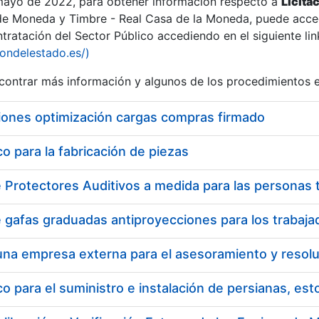
 mayo de 2022, para obtener información respecto a
Licita
de Moneda y Timbre - Real Casa de la Moneda, puede acced
ratación del Sector Público accediendo en el siguiente lin
iondelestado.es/)
ontrar más información y algunos de los procedimientos 
iones optimización cargas compras firmado
 para la fabricación de piezas
 para el suministro e instalación de persianas, es