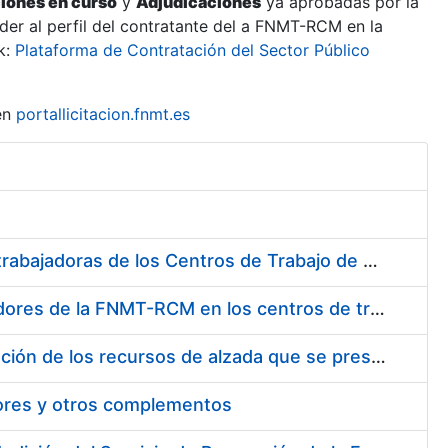
ciones en curso
y
Adjudicaciones
ya aprobadas por la
er al perfil del contratante del a FNMT-RCM en la
k:
Plataforma de Contratación del Sector Público
en
portallicitacion.fnmt.es
Suministro de Protectores Auditivos a medida para las personas trabajadoras de los Centros de Trabajo de Madrid y Burgos
Suministro de gafas graduadas antiproyecciones para los trabajadores de la FNMT-RCM en los centros de trabajo de Madrid y Burgos
Servicios de una empresa externa para el asesoramiento y resolución de los recursos de alzada que se presentan relacionados con procesos de selección para la FNMT-RCM
tores y otros complementos