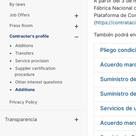
A partir del 3 de
By-laws
Fábrica Nacional 
Plataforma de Cont
Job Offers
Show/Hide
(https://contratac
Press Room
Show/Hide
También podrá enc
Contractor's profile
Show/Hide
Additions
Pliego condic
Transfers
Service provision
Acuerdo marco
Supplier certification
procedure
Other interest questions
Additions
Privacy Policy
Transparencia
Show/Hide
Acuerdo marco