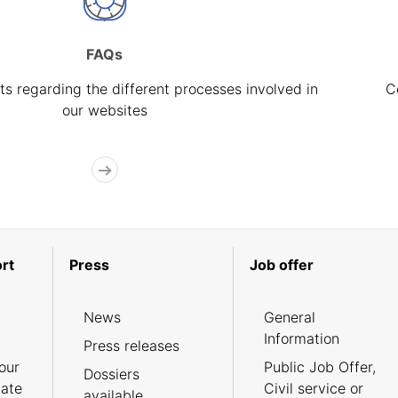
FAQs
s regarding the different processes involved in
C
our websites
rt
Press
Job offer
News
General
Information
Press releases
our
Public Job Offer,
Dossiers
cate
Civil service or
available