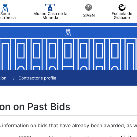
Sede
Museo Casa de la
Escuela de
SIAEN
ectrónica
Moneda
Grabado
tion
Contractor's profile
on on Past Bids
s information on bids that have already been awarded, as we