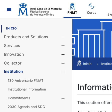
Navigation
FNMT
Ceres
El
INICIO
Products and Solutions
Show/Hide
Services
Show/Hide
Innovation
Show/Hide
Collector
Show/Hide
Inicio
Institu
Institution
Show/Hide
130 Aniversario FNMT
Informati
Institutional Information
Commitments
Show/Hide
This section offer
2030 Agenda and SDG