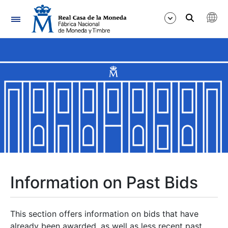
Navigation
Show/Hide
Show/Hide
Show/Hide
Show/Hide
Show/Hide
Information on Past Bids
Show/Hide
This section offers information on bids that have
already been awarded, as well as less recent past