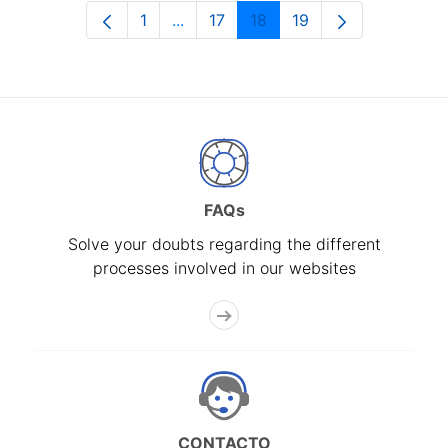
1
...
17
18
19
Page
Intermediate Pages Use TAB to navi
Page
Page
Page
FAQs
Solve your doubts regarding the different
processes involved in our websites
CONTACTO