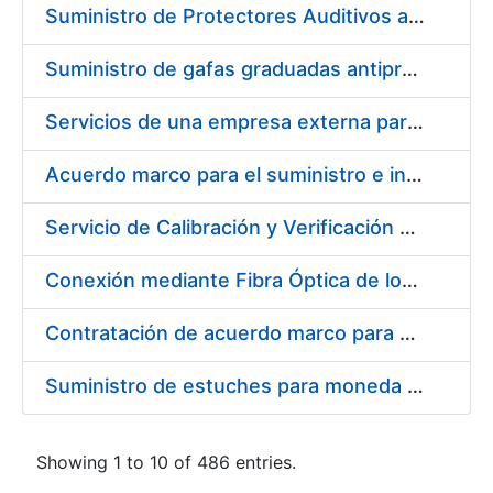
Suministro de Protectores Auditivos a medida para las personas trabajadoras de los Centros de Trabajo de Madrid y Burgos
Suministro de gafas graduadas antiproyecciones para los trabajadores de la FNMT-RCM en los centros de trabajo de Madrid y Burgos
Servicios de una empresa externa para el asesoramiento y resolución de los recursos de alzada que se presentan relacionados con procesos de selección para la FNMT-RCM
Acuerdo marco para el suministro e instalación de persianas, estores y otros complementos
Servicio de Calibración y Verificación Externa de los Equipos de Medición del Servicio de Prevención de la FNMT-RCM
Conexión mediante Fibra Óptica de los Centros de Proceso de Datos (CPDs) de las sedes de la FNMT-RCM de Burgos y Madrid
Contratación de acuerdo marco para el Suministro de Material de Electricidad para la Fábrica Nacional de Moneda y Timbre-Real Casa de la Moneda en su centro de trabajo de Burgos
Suministro de estuches para moneda de 30 €
Showing 1 to 10 of 486 entries.