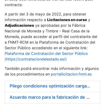
contracts:
Show/Hide
A partir del 3 de mayo de 2022, para obtener
información respecto a
Licitaciones en curso
y
Show/Hide
Adjudicaciones
ya aprobadas por la Fábrica
Show/Hide
Nacional de Moneda y Timbre - Real Casa de la
Moneda, puede acceder al perfil del contratante del
a FNMT-RCM en la Plataforma de Contratación del
Sector Público accediendo en el siguiente link:
Plataforma de Contratación del Sector Público
(https://contrataciondelestado.es/)
También podrá encontrar más información y algunos
de los procedimientos en
portallicitacion.fnmt.es
Pliego condiciones optimización cargas compras firmado
Show/Hide
Acuerdo marco para la fabricación de piezas