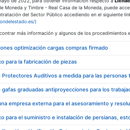
 mayo de 2022, para obtener información respecto a
Licita
de Moneda y Timbre - Real Casa de la Moneda, puede acced
ratación del Sector Público accediendo en el siguiente lin
iondelestado.es/)
ontrar más información y algunos de los procedimientos 
iones optimización cargas compras firmado
 para la fabricación de piezas
 para el suministro e instalación de persianas, es