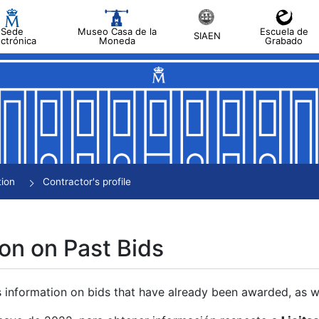
Sede
Museo Casa de la
Escuela de
SIAEN
ectrónica
Moneda
Grabado
tion
Contractor's profile
on on Past Bids
s information on bids that have already been awarded, as we