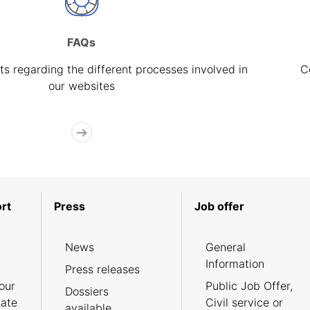
FAQs
s regarding the different processes involved in
C
our websites
rt
Press
Job offer
News
General
Information
Press releases
our
Public Job Offer,
Dossiers
cate
Civil service or
available