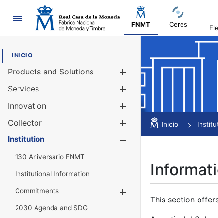
Navigation
FNMT
Ceres
El
INICIO
Products and Solutions
Show/Hide
Services
Show/Hide
Innovation
Show/Hide
Collector
Show/Hide
Inicio
Institu
Institution
Show/Hide
130 Aniversario FNMT
Informati
Institutional Information
Commitments
Show/Hide
This section offer
2030 Agenda and SDG