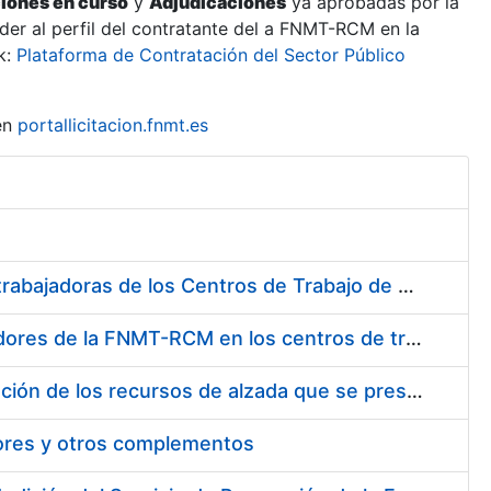
ciones en curso
y
Adjudicaciones
ya aprobadas por la
er al perfil del contratante del a FNMT-RCM en la
k:
Plataforma de Contratación del Sector Público
en
portallicitacion.fnmt.es
Suministro de Protectores Auditivos a medida para las personas trabajadoras de los Centros de Trabajo de Madrid y Burgos
Suministro de gafas graduadas antiproyecciones para los trabajadores de la FNMT-RCM en los centros de trabajo de Madrid y Burgos
Servicios de una empresa externa para el asesoramiento y resolución de los recursos de alzada que se presentan relacionados con procesos de selección para la FNMT-RCM
tores y otros complementos