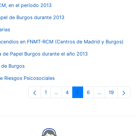
CM, en el período 2013
papel de Burgos durante 2013
arias
 incendios en FNMT-RCM (Centros de Madrid y Burgos)
ca de Papel Burgos durante el año 2013
l de Burgos
e Riesgos Psicosociales
1
...
4
5
6
...
19
Page
Intermediate Pages Use TAB to nav
Page
Page
Page
Intermediate Pa
Page