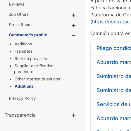
A partir del 3 de
By-laws
Fábrica Nacional 
Plataforma de Cont
Job Offers
Show/Hide
(https://contratac
Press Room
Show/Hide
También podrá enc
Contractor's profile
Show/Hide
Additions
Pliego condic
Transfers
Service provision
Acuerdo marco
Supplier certification
procedure
Other interest questions
Additions
Privacy Policy
Transparencia
Show/Hide
Acuerdo marco