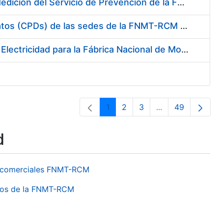
Servicio de Calibración y Verificación Externa de los Equipos de Medición del Servicio de Prevención de la FNMT-RCM
Conexión mediante Fibra Óptica de los Centros de Proceso de Datos (CPDs) de las sedes de la FNMT-RCM de Burgos y Madrid
Contratación de acuerdo marco para el Suministro de Material de Electricidad para la Fábrica Nacional de Moneda y Timbre-Real Casa de la Moneda en su centro de trabajo de Burgos
1
2
3
...
49
Page
Page
Page
Intermediate Pa
Page
d
os comerciales FNMT-RCM
ntros de la FNMT-RCM