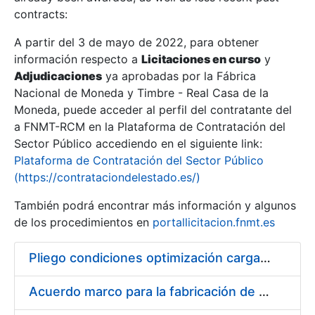
contracts:
Show/Hide
A partir del 3 de mayo de 2022, para obtener
información respecto a
Licitaciones en curso
y
Show/Hide
Adjudicaciones
ya aprobadas por la Fábrica
Show/Hide
Nacional de Moneda y Timbre - Real Casa de la
Moneda, puede acceder al perfil del contratante del
a FNMT-RCM en la Plataforma de Contratación del
Sector Público accediendo en el siguiente link:
Plataforma de Contratación del Sector Público
(https://contrataciondelestado.es/)
También podrá encontrar más información y algunos
de los procedimientos en
portallicitacion.fnmt.es
Pliego condiciones optimización cargas compras firmado
Show/Hide
Acuerdo marco para la fabricación de piezas