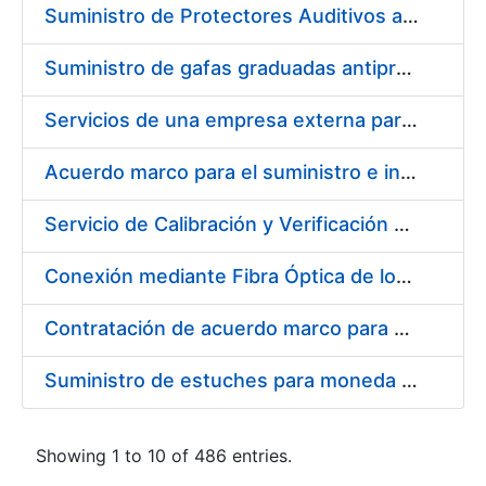
Suministro de Protectores Auditivos a medida para las personas trabajadoras de los Centros de Trabajo de Madrid y Burgos
Suministro de gafas graduadas antiproyecciones para los trabajadores de la FNMT-RCM en los centros de trabajo de Madrid y Burgos
Servicios de una empresa externa para el asesoramiento y resolución de los recursos de alzada que se presentan relacionados con procesos de selección para la FNMT-RCM
Acuerdo marco para el suministro e instalación de persianas, estores y otros complementos
Servicio de Calibración y Verificación Externa de los Equipos de Medición del Servicio de Prevención de la FNMT-RCM
Conexión mediante Fibra Óptica de los Centros de Proceso de Datos (CPDs) de las sedes de la FNMT-RCM de Burgos y Madrid
Contratación de acuerdo marco para el Suministro de Material de Electricidad para la Fábrica Nacional de Moneda y Timbre-Real Casa de la Moneda en su centro de trabajo de Burgos
Suministro de estuches para moneda de 30 €
Showing 1 to 10 of 486 entries.