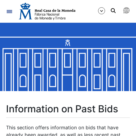
Navigation
Show/Hide
Show/Hide
Show/Hide
Show/Hide
Show/Hide
Information on Past Bids
Show/Hide
This section offers information on bids that have
already been awarded, as well as less recent past