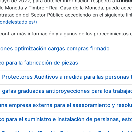
 mayo de 2022, para obtener información respecto a
Licita
de Moneda y Timbre - Real Casa de la Moneda, puede acced
ratación del Sector Público accediendo en el siguiente lin
iondelestado.es/)
ontrar más información y algunos de los procedimientos 
iones optimización cargas compras firmado
 para la fabricación de piezas
 para el suministro e instalación de persianas, es