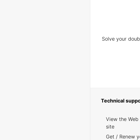
Solve your doubt
Technical suppo
View the Web
site
Get / Renew y