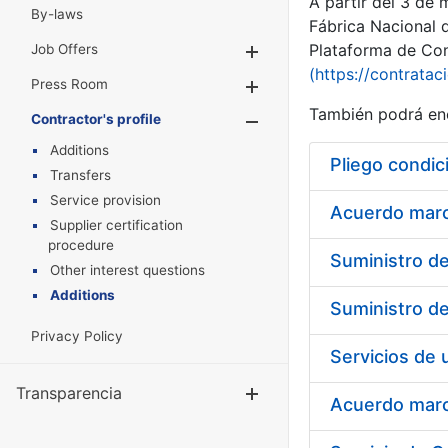
A partir del 3 de
By-laws
Fábrica Nacional 
Plataforma de Cont
Job Offers
Show/Hide
(https://contratac
Press Room
Show/Hide
También podrá enc
Contractor's profile
Show/Hide
Additions
Pliego condic
Transfers
Service provision
Acuerdo marco
Supplier certification
procedure
Other interest questions
Additions
Privacy Policy
Transparencia
Show/Hide
Acuerdo marco