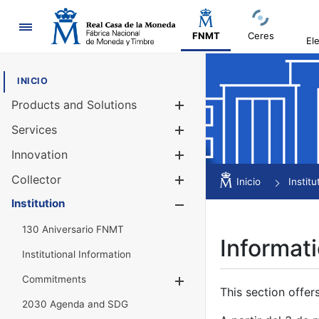
Navigation
FNMT
Ceres
El
INICIO
Products and Solutions
Show/Hide
Services
Show/Hide
Innovation
Show/Hide
Collector
Show/Hide
Inicio
Institu
Institution
Show/Hide
130 Aniversario FNMT
Informati
Institutional Information
Commitments
Show/Hide
This section offer
2030 Agenda and SDG