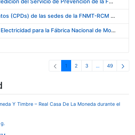
Servicio de Calibración y Verificación Externa de los Equipos de Medición del Servicio de Prevención de la FNMT-RCM
Conexión mediante Fibra Óptica de los Centros de Proceso de Datos (CPDs) de las sedes de la FNMT-RCM de Burgos y Madrid
Contratación de acuerdo marco para el Suministro de Material de Electricidad para la Fábrica Nacional de Moneda y Timbre-Real Casa de la Moneda en su centro de trabajo de Burgos
1
2
3
...
49
Page
Page
Page
Intermediate Pa
Page
d
oneda Y Timbre – Real Casa De La Moneda durante el
g.