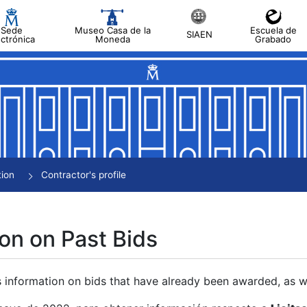
Sede
Museo Casa de la
Escuela de
SIAEN
ectrónica
Moneda
Grabado
tion
Contractor's profile
on on Past Bids
s information on bids that have already been awarded, as we