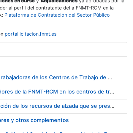
ciones en curso
y
Adjudicaciones
ya aprobadas por la
er al perfil del contratante del a FNMT-RCM en la
k:
Plataforma de Contratación del Sector Público
en
portallicitacion.fnmt.es
Suministro de Protectores Auditivos a medida para las personas trabajadoras de los Centros de Trabajo de Madrid y Burgos
Suministro de gafas graduadas antiproyecciones para los trabajadores de la FNMT-RCM en los centros de trabajo de Madrid y Burgos
Servicios de una empresa externa para el asesoramiento y resolución de los recursos de alzada que se presentan relacionados con procesos de selección para la FNMT-RCM
tores y otros complementos