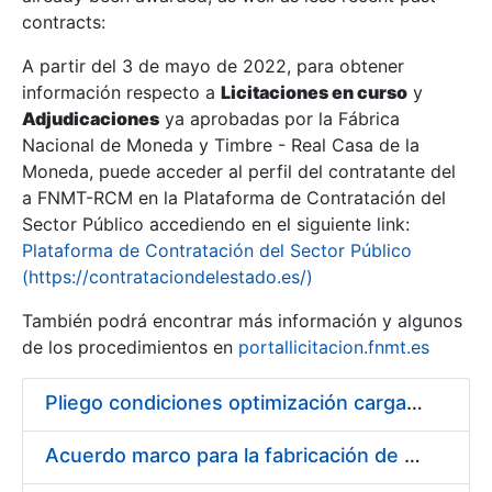
contracts:
Show/Hide
A partir del 3 de mayo de 2022, para obtener
información respecto a
Licitaciones en curso
y
Show/Hide
Adjudicaciones
ya aprobadas por la Fábrica
Show/Hide
Nacional de Moneda y Timbre - Real Casa de la
Moneda, puede acceder al perfil del contratante del
a FNMT-RCM en la Plataforma de Contratación del
Sector Público accediendo en el siguiente link:
Plataforma de Contratación del Sector Público
(https://contrataciondelestado.es/)
También podrá encontrar más información y algunos
de los procedimientos en
portallicitacion.fnmt.es
Pliego condiciones optimización cargas compras firmado
Show/Hide
Acuerdo marco para la fabricación de piezas