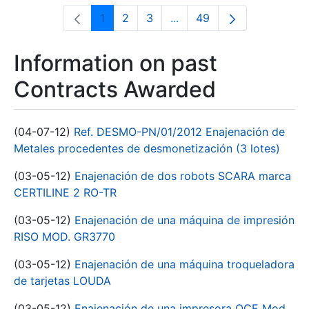
1
2
3
...
49
Page
Page
Page
Intermediate Pages Use T
Page
Information on past
Contracts Awarded
(04-07-12)
Ref. DESMO-PN/01/2012 Enajenación de
Metales procedentes de desmonetización (3 lotes)
(03-05-12)
Enajenación de dos robots SCARA marca
CERTILINE 2 RO-TR
(03-05-12)
Enajenación de una máquina de impresión
RISO MOD. GR3770
(03-05-12)
Enajenación de una máquina troqueladora
de tarjetas LOUDA
(03-05-12)
Enajenación de una impresora OCE Mod.