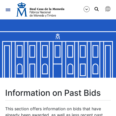
Navigation
Show/Hide
Show/Hide
Show/Hide
Show/Hide
Show/Hide
Information on Past Bids
Show/Hide
This section offers information on bids that have
already been awarded, as well as less recent past