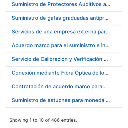
Suministro de Protectores Auditivos a medida para las personas trabajadoras de los Centros de Trabajo de Madrid y Burgos
Suministro de gafas graduadas antiproyecciones para los trabajadores de la FNMT-RCM en los centros de trabajo de Madrid y Burgos
Servicios de una empresa externa para el asesoramiento y resolución de los recursos de alzada que se presentan relacionados con procesos de selección para la FNMT-RCM
Acuerdo marco para el suministro e instalación de persianas, estores y otros complementos
Servicio de Calibración y Verificación Externa de los Equipos de Medición del Servicio de Prevención de la FNMT-RCM
Conexión mediante Fibra Óptica de los Centros de Proceso de Datos (CPDs) de las sedes de la FNMT-RCM de Burgos y Madrid
Contratación de acuerdo marco para el Suministro de Material de Electricidad para la Fábrica Nacional de Moneda y Timbre-Real Casa de la Moneda en su centro de trabajo de Burgos
Suministro de estuches para moneda de 30 €
Showing 1 to 10 of 486 entries.