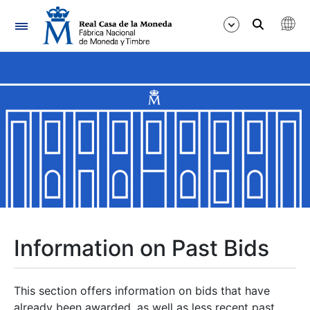
Navigation
Show/Hide
Show/Hide
Show/Hide
Show/Hide
Show/Hide
Information on Past Bids
Show/Hide
This section offers information on bids that have
already been awarded, as well as less recent past