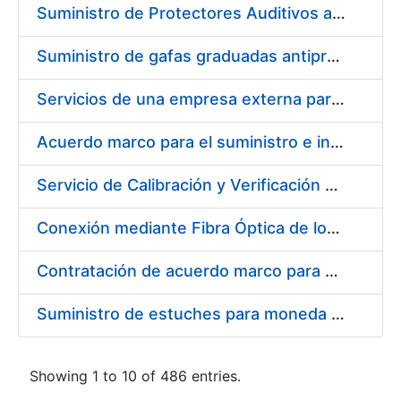
Suministro de Protectores Auditivos a medida para las personas trabajadoras de los Centros de Trabajo de Madrid y Burgos
Suministro de gafas graduadas antiproyecciones para los trabajadores de la FNMT-RCM en los centros de trabajo de Madrid y Burgos
Servicios de una empresa externa para el asesoramiento y resolución de los recursos de alzada que se presentan relacionados con procesos de selección para la FNMT-RCM
Acuerdo marco para el suministro e instalación de persianas, estores y otros complementos
Servicio de Calibración y Verificación Externa de los Equipos de Medición del Servicio de Prevención de la FNMT-RCM
Conexión mediante Fibra Óptica de los Centros de Proceso de Datos (CPDs) de las sedes de la FNMT-RCM de Burgos y Madrid
Contratación de acuerdo marco para el Suministro de Material de Electricidad para la Fábrica Nacional de Moneda y Timbre-Real Casa de la Moneda en su centro de trabajo de Burgos
Suministro de estuches para moneda de 30 €
Showing 1 to 10 of 486 entries.