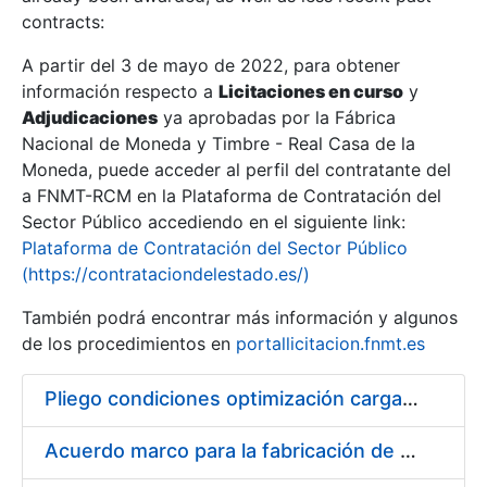
contracts:
Show/Hide
A partir del 3 de mayo de 2022, para obtener
información respecto a
Licitaciones en curso
y
Show/Hide
Adjudicaciones
ya aprobadas por la Fábrica
Show/Hide
Nacional de Moneda y Timbre - Real Casa de la
Moneda, puede acceder al perfil del contratante del
a FNMT-RCM en la Plataforma de Contratación del
Sector Público accediendo en el siguiente link:
Plataforma de Contratación del Sector Público
(https://contrataciondelestado.es/)
También podrá encontrar más información y algunos
de los procedimientos en
portallicitacion.fnmt.es
Pliego condiciones optimización cargas compras firmado
Show/Hide
Acuerdo marco para la fabricación de piezas