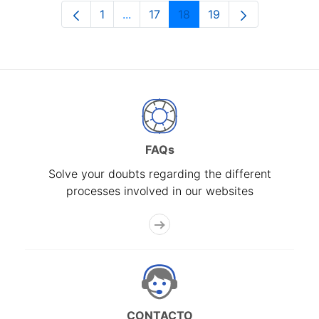
1
...
17
18
19
Page
Intermediate Pages Use TAB to navi
Page
Page
Page
FAQs
Solve your doubts regarding the different
processes involved in our websites
CONTACTO