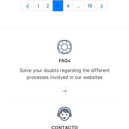
1
2
3
4
...
19
Page
Page
Page
Page
Intermediate Pages Use
Page
FAQs
Solve your doubts regarding the different
processes involved in our websites
CONTACTO