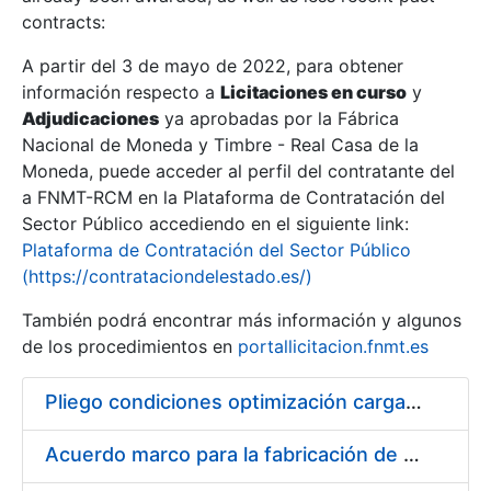
contracts:
Show/Hide
A partir del 3 de mayo de 2022, para obtener
información respecto a
Licitaciones en curso
y
Show/Hide
Adjudicaciones
ya aprobadas por la Fábrica
Show/Hide
Nacional de Moneda y Timbre - Real Casa de la
Moneda, puede acceder al perfil del contratante del
a FNMT-RCM en la Plataforma de Contratación del
Sector Público accediendo en el siguiente link:
Plataforma de Contratación del Sector Público
(https://contrataciondelestado.es/)
También podrá encontrar más información y algunos
de los procedimientos en
portallicitacion.fnmt.es
Pliego condiciones optimización cargas compras firmado
Show/Hide
Acuerdo marco para la fabricación de piezas