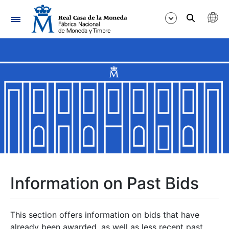
Navigation
Show/Hide
Show/Hide
Show/Hide
Show/Hide
Show/Hide
Information on Past Bids
Show/Hide
This section offers information on bids that have
already been awarded, as well as less recent past