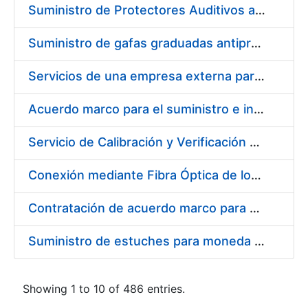
Suministro de Protectores Auditivos a medida para las personas trabajadoras de los Centros de Trabajo de Madrid y Burgos
Suministro de gafas graduadas antiproyecciones para los trabajadores de la FNMT-RCM en los centros de trabajo de Madrid y Burgos
Servicios de una empresa externa para el asesoramiento y resolución de los recursos de alzada que se presentan relacionados con procesos de selección para la FNMT-RCM
Acuerdo marco para el suministro e instalación de persianas, estores y otros complementos
Servicio de Calibración y Verificación Externa de los Equipos de Medición del Servicio de Prevención de la FNMT-RCM
Conexión mediante Fibra Óptica de los Centros de Proceso de Datos (CPDs) de las sedes de la FNMT-RCM de Burgos y Madrid
Contratación de acuerdo marco para el Suministro de Material de Electricidad para la Fábrica Nacional de Moneda y Timbre-Real Casa de la Moneda en su centro de trabajo de Burgos
Suministro de estuches para moneda de 30 €
Showing 1 to 10 of 486 entries.