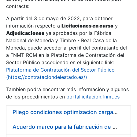
contracts:
Show/Hide
A partir del 3 de mayo de 2022, para obtener
información respecto a
Licitaciones en curso
y
Show/Hide
Adjudicaciones
ya aprobadas por la Fábrica
Show/Hide
Nacional de Moneda y Timbre - Real Casa de la
Moneda, puede acceder al perfil del contratante del
a FNMT-RCM en la Plataforma de Contratación del
Sector Público accediendo en el siguiente link:
Plataforma de Contratación del Sector Público
(https://contrataciondelestado.es/)
También podrá encontrar más información y algunos
de los procedimientos en
portallicitacion.fnmt.es
Pliego condiciones optimización cargas compras firmado
Show/Hide
Acuerdo marco para la fabricación de piezas