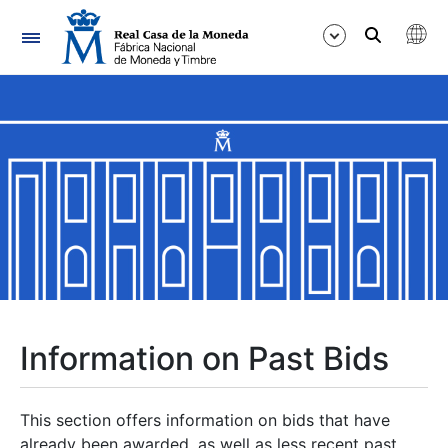
Navigation
Show/Hide
Show/Hide
Show/Hide
Show/Hide
Show/Hide
Information on Past Bids
Show/Hide
This section offers information on bids that have
already been awarded, as well as less recent past