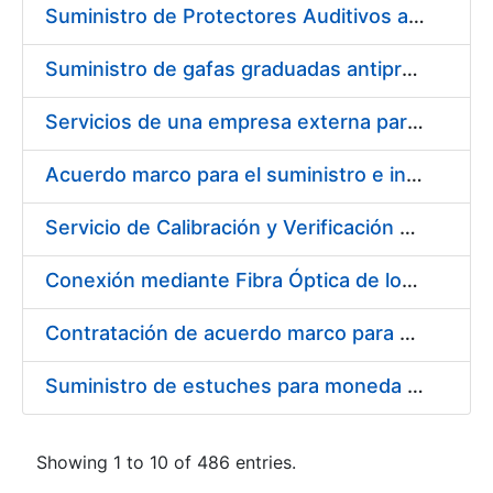
Suministro de Protectores Auditivos a medida para las personas trabajadoras de los Centros de Trabajo de Madrid y Burgos
Suministro de gafas graduadas antiproyecciones para los trabajadores de la FNMT-RCM en los centros de trabajo de Madrid y Burgos
Servicios de una empresa externa para el asesoramiento y resolución de los recursos de alzada que se presentan relacionados con procesos de selección para la FNMT-RCM
Acuerdo marco para el suministro e instalación de persianas, estores y otros complementos
Servicio de Calibración y Verificación Externa de los Equipos de Medición del Servicio de Prevención de la FNMT-RCM
Conexión mediante Fibra Óptica de los Centros de Proceso de Datos (CPDs) de las sedes de la FNMT-RCM de Burgos y Madrid
Contratación de acuerdo marco para el Suministro de Material de Electricidad para la Fábrica Nacional de Moneda y Timbre-Real Casa de la Moneda en su centro de trabajo de Burgos
Suministro de estuches para moneda de 30 €
Showing 1 to 10 of 486 entries.