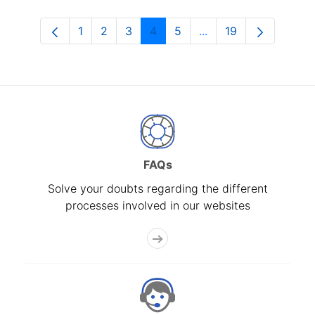
1
2
3
4
5
...
19
Page
Page
Page
Page
Page
Intermediate Pages U
Page
FAQs
Solve your doubts regarding the different
processes involved in our websites