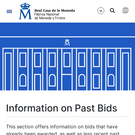
Navigation
Show/Hide
Show/Hide
Show/Hide
Show/Hide
Show/Hide
Information on Past Bids
Show/Hide
This section offers information on bids that have
already been awarded, as well as less recent past