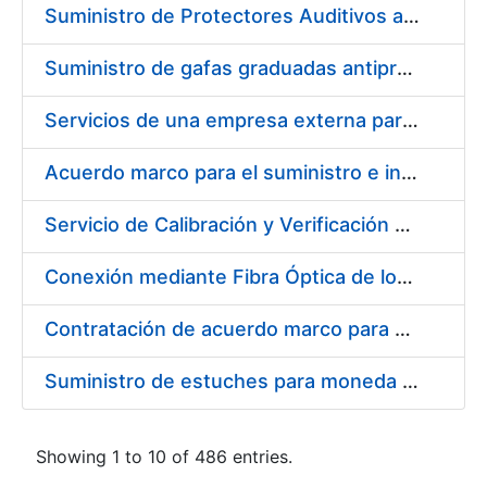
Suministro de Protectores Auditivos a medida para las personas trabajadoras de los Centros de Trabajo de Madrid y Burgos
Suministro de gafas graduadas antiproyecciones para los trabajadores de la FNMT-RCM en los centros de trabajo de Madrid y Burgos
Servicios de una empresa externa para el asesoramiento y resolución de los recursos de alzada que se presentan relacionados con procesos de selección para la FNMT-RCM
Acuerdo marco para el suministro e instalación de persianas, estores y otros complementos
Servicio de Calibración y Verificación Externa de los Equipos de Medición del Servicio de Prevención de la FNMT-RCM
Conexión mediante Fibra Óptica de los Centros de Proceso de Datos (CPDs) de las sedes de la FNMT-RCM de Burgos y Madrid
Contratación de acuerdo marco para el Suministro de Material de Electricidad para la Fábrica Nacional de Moneda y Timbre-Real Casa de la Moneda en su centro de trabajo de Burgos
Suministro de estuches para moneda de 30 €
Showing 1 to 10 of 486 entries.