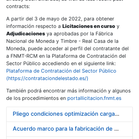
contracts:
Show/Hide
A partir del 3 de mayo de 2022, para obtener
información respecto a
Licitaciones en curso
y
Show/Hide
Adjudicaciones
ya aprobadas por la Fábrica
Show/Hide
Nacional de Moneda y Timbre - Real Casa de la
Moneda, puede acceder al perfil del contratante del
a FNMT-RCM en la Plataforma de Contratación del
Sector Público accediendo en el siguiente link:
Plataforma de Contratación del Sector Público
(https://contrataciondelestado.es/)
También podrá encontrar más información y algunos
de los procedimientos en
portallicitacion.fnmt.es
Pliego condiciones optimización cargas compras firmado
Show/Hide
Acuerdo marco para la fabricación de piezas