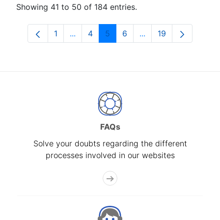
Showing 41 to 50 of 184 entries.
1
...
4
5
6
...
19
Page
Intermediate Pages Use TAB to navigat
Page
Page
Page
Intermediate Pages U
Page
FAQs
Solve your doubts regarding the different
processes involved in our websites