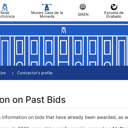
Sede
Museo Casa de la
Escuela de
SIAEN
ectrónica
Moneda
Grabado
tion
Contractor's profile
on on Past Bids
s information on bids that have already been awarded, as we