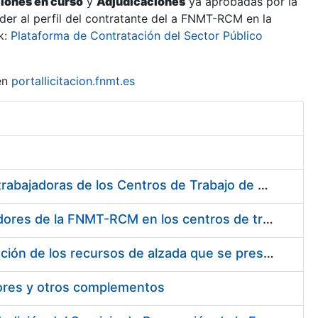
ciones en curso
y
Adjudicaciones
ya aprobadas por la
er al perfil del contratante del a FNMT-RCM en la
k:
Plataforma de Contratación del Sector Público
en
portallicitacion.fnmt.es
Suministro de Protectores Auditivos a medida para las personas trabajadoras de los Centros de Trabajo de Madrid y Burgos
Suministro de gafas graduadas antiproyecciones para los trabajadores de la FNMT-RCM en los centros de trabajo de Madrid y Burgos
Servicios de una empresa externa para el asesoramiento y resolución de los recursos de alzada que se presentan relacionados con procesos de selección para la FNMT-RCM
tores y otros complementos