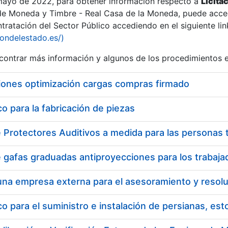
 mayo de 2022, para obtener información respecto a
Licita
de Moneda y Timbre - Real Casa de la Moneda, puede acced
ratación del Sector Público accediendo en el siguiente lin
iondelestado.es/)
ontrar más información y algunos de los procedimientos 
iones optimización cargas compras firmado
 para la fabricación de piezas
 para el suministro e instalación de persianas, es