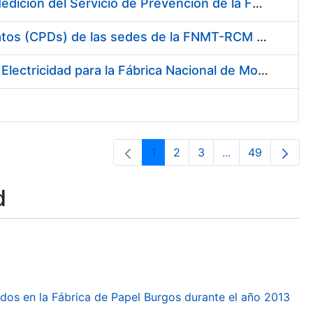
Servicio de Calibración y Verificación Externa de los Equipos de Medición del Servicio de Prevención de la FNMT-RCM
Conexión mediante Fibra Óptica de los Centros de Proceso de Datos (CPDs) de las sedes de la FNMT-RCM de Burgos y Madrid
Contratación de acuerdo marco para el Suministro de Material de Electricidad para la Fábrica Nacional de Moneda y Timbre-Real Casa de la Moneda en su centro de trabajo de Burgos
1
2
3
...
49
Page
Page
Page
Intermediate Pa
Page
d
dos en la Fábrica de Papel Burgos durante el año 2013