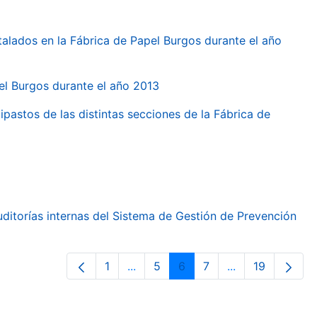
talados en la Fábrica de Papel Burgos durante el año
pel Burgos durante el año 2013
ipastos de las distintas secciones de la Fábrica de
ditorías internas del Sistema de Gestión de Prevención
1
...
5
6
7
...
19
Page
Intermediate Pages Use TAB to nav
Page
Page
Page
Intermediate Pa
Page