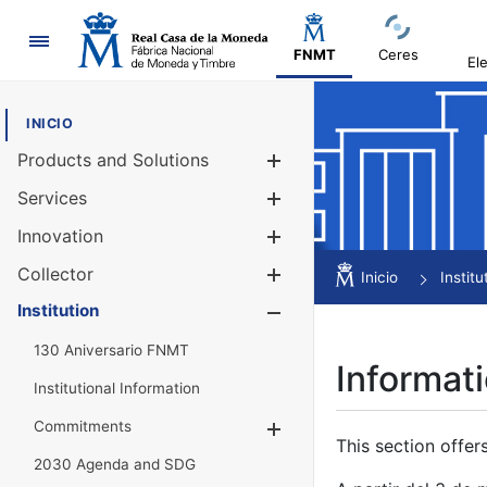
Navigation
FNMT
Ceres
El
INICIO
Products and Solutions
Show/Hide
Services
Show/Hide
Innovation
Show/Hide
Collector
Show/Hide
Inicio
Institu
Institution
Show/Hide
130 Aniversario FNMT
Informati
Institutional Information
Commitments
Show/Hide
This section offer
2030 Agenda and SDG