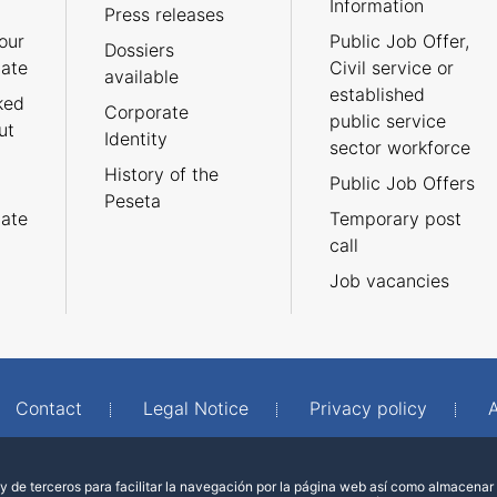
Information
Press releases
our
Public Job Offer,
Dossiers
cate
Civil service or
available
established
ked
Corporate
public service
ut
Identity
sector workforce
History of the
Public Job Offers
Peseta
cate
Temporary post
call
Job vacancies
Contact
Legal Notice
Privacy policy
A
 de terceros para facilitar la navegación por la página web así como almacenar 