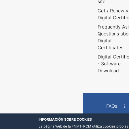
site
Get / Renew y
Digital Certifi
Frequently As
Questions abo
Digital
Certificates
Digital Certifi
- Software
Download
FAQs
INFORMACIÓN SOBRE COOKIES
La página Web de la FNMT-RCM utiliza cookies propias y