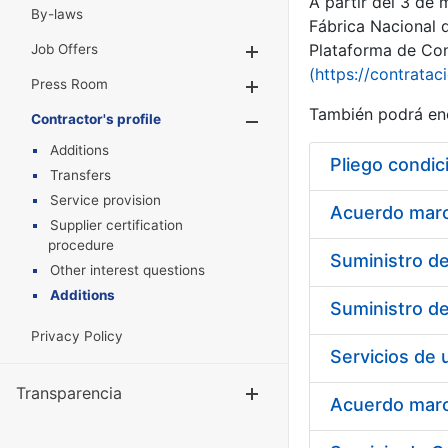
A partir del 3 de
By-laws
Fábrica Nacional 
Plataforma de Cont
Job Offers
Show/Hide
(https://contratac
Press Room
Show/Hide
También podrá enc
Contractor's profile
Show/Hide
Additions
Pliego condic
Transfers
Service provision
Acuerdo marco
Supplier certification
procedure
Other interest questions
Additions
Privacy Policy
Transparencia
Show/Hide
Acuerdo marco