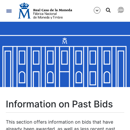
Navigation
Show/Hide
Show/Hide
Show/Hide
Show/Hide
Show/Hide
Information on Past Bids
Show/Hide
This section offers information on bids that have
already been awarded, as well as less recent past