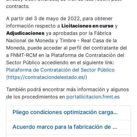
contracts:
Show/Hide
A partir del 3 de mayo de 2022, para obtener
información respecto a
Licitaciones en curso
y
Show/Hide
Adjudicaciones
ya aprobadas por la Fábrica
Show/Hide
Nacional de Moneda y Timbre - Real Casa de la
Moneda, puede acceder al perfil del contratante del
a FNMT-RCM en la Plataforma de Contratación del
Sector Público accediendo en el siguiente link:
Plataforma de Contratación del Sector Público
(https://contrataciondelestado.es/)
También podrá encontrar más información y algunos
de los procedimientos en
portallicitacion.fnmt.es
Pliego condiciones optimización cargas compras firmado
Show/Hide
Acuerdo marco para la fabricación de piezas