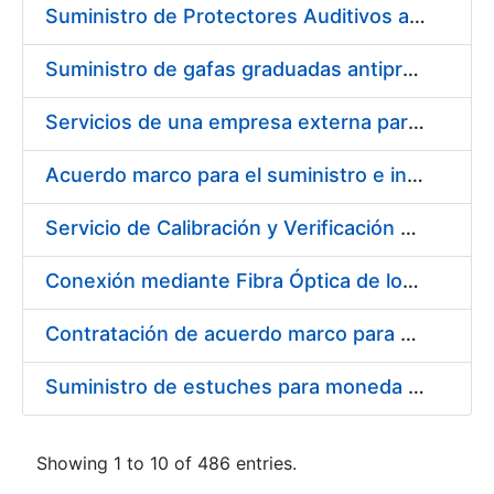
Suministro de Protectores Auditivos a medida para las personas trabajadoras de los Centros de Trabajo de Madrid y Burgos
Suministro de gafas graduadas antiproyecciones para los trabajadores de la FNMT-RCM en los centros de trabajo de Madrid y Burgos
Servicios de una empresa externa para el asesoramiento y resolución de los recursos de alzada que se presentan relacionados con procesos de selección para la FNMT-RCM
Acuerdo marco para el suministro e instalación de persianas, estores y otros complementos
Servicio de Calibración y Verificación Externa de los Equipos de Medición del Servicio de Prevención de la FNMT-RCM
Conexión mediante Fibra Óptica de los Centros de Proceso de Datos (CPDs) de las sedes de la FNMT-RCM de Burgos y Madrid
Contratación de acuerdo marco para el Suministro de Material de Electricidad para la Fábrica Nacional de Moneda y Timbre-Real Casa de la Moneda en su centro de trabajo de Burgos
Suministro de estuches para moneda de 30 €
Showing 1 to 10 of 486 entries.