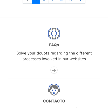
Page
Page
Page
Intermediate Pages Use T
Page
FAQs
Solve your doubts regarding the different
processes involved in our websites
CONTACTO