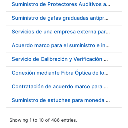
Suministro de Protectores Auditivos a medida para las personas trabajadoras de los Centros de Trabajo de Madrid y Burgos
Suministro de gafas graduadas antiproyecciones para los trabajadores de la FNMT-RCM en los centros de trabajo de Madrid y Burgos
Servicios de una empresa externa para el asesoramiento y resolución de los recursos de alzada que se presentan relacionados con procesos de selección para la FNMT-RCM
Acuerdo marco para el suministro e instalación de persianas, estores y otros complementos
Servicio de Calibración y Verificación Externa de los Equipos de Medición del Servicio de Prevención de la FNMT-RCM
Conexión mediante Fibra Óptica de los Centros de Proceso de Datos (CPDs) de las sedes de la FNMT-RCM de Burgos y Madrid
Contratación de acuerdo marco para el Suministro de Material de Electricidad para la Fábrica Nacional de Moneda y Timbre-Real Casa de la Moneda en su centro de trabajo de Burgos
Suministro de estuches para moneda de 30 €
Showing 1 to 10 of 486 entries.