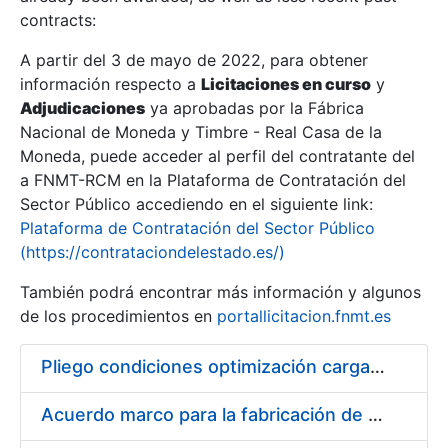
contracts:
Show/Hide
A partir del 3 de mayo de 2022, para obtener
información respecto a
Licitaciones en curso
y
Show/Hide
Adjudicaciones
ya aprobadas por la Fábrica
Show/Hide
Nacional de Moneda y Timbre - Real Casa de la
Moneda, puede acceder al perfil del contratante del
a FNMT-RCM en la Plataforma de Contratación del
Sector Público accediendo en el siguiente link:
Plataforma de Contratación del Sector Público
(https://contrataciondelestado.es/)
También podrá encontrar más información y algunos
de los procedimientos en
portallicitacion.fnmt.es
Pliego condiciones optimización cargas compras firmado
Show/Hide
Acuerdo marco para la fabricación de piezas