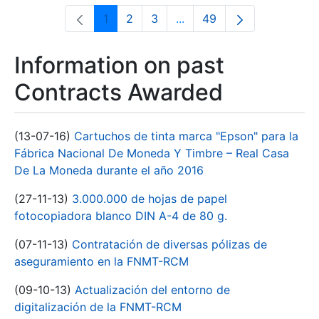
1
2
3
...
49
Page
Page
Page
Intermediate Pages Use T
Page
Information on past
Contracts Awarded
(13-07-16)
Cartuchos de tinta marca "Epson" para la
Fábrica Nacional De Moneda Y Timbre – Real Casa
De La Moneda durante el año 2016
(27-11-13)
3.000.000 de hojas de papel
fotocopiadora blanco DIN A-4 de 80 g.
(07-11-13)
Contratación de diversas pólizas de
aseguramiento en la FNMT-RCM
(09-10-13)
Actualización del entorno de
digitalización de la FNMT-RCM