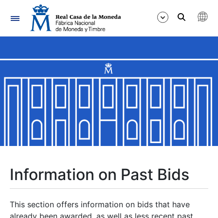
Navigation
Show/Hide
Show/Hide
Show/Hide
Show/Hide
Show/Hide
Information on Past Bids
Show/Hide
This section offers information on bids that have
already been awarded, as well as less recent past