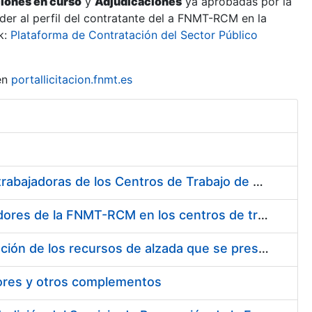
ciones en curso
y
Adjudicaciones
ya aprobadas por la
er al perfil del contratante del a FNMT-RCM en la
k:
Plataforma de Contratación del Sector Público
en
portallicitacion.fnmt.es
Suministro de Protectores Auditivos a medida para las personas trabajadoras de los Centros de Trabajo de Madrid y Burgos
Suministro de gafas graduadas antiproyecciones para los trabajadores de la FNMT-RCM en los centros de trabajo de Madrid y Burgos
Servicios de una empresa externa para el asesoramiento y resolución de los recursos de alzada que se presentan relacionados con procesos de selección para la FNMT-RCM
tores y otros complementos