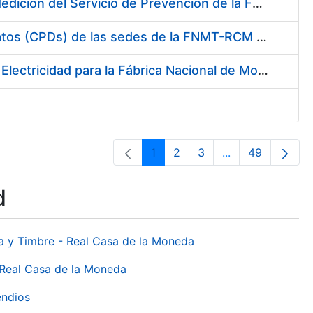
Servicio de Calibración y Verificación Externa de los Equipos de Medición del Servicio de Prevención de la FNMT-RCM
Conexión mediante Fibra Óptica de los Centros de Proceso de Datos (CPDs) de las sedes de la FNMT-RCM de Burgos y Madrid
Contratación de acuerdo marco para el Suministro de Material de Electricidad para la Fábrica Nacional de Moneda y Timbre-Real Casa de la Moneda en su centro de trabajo de Burgos
1
2
3
...
49
Page
Page
Page
Intermediate Pa
Page
d
da y Timbre - Real Casa de la Moneda
 Real Casa de la Moneda
endios