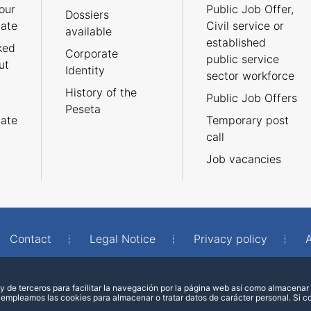
our
Public Job Offer,
Dossiers
cate
Civil service or
available
established
ked
Corporate
public service
ut
Identity
sector workforce
History of the
Public Job Offers
Peseta
cate
Temporary post
call
Job vacancies
Contact
Legal Notice
Privacy policy
A
 de terceros para facilitar la navegación por la página web así como almacenar 
 empleamos las cookies para almacenar o tratar datos de carácter personal. Si 