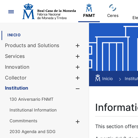
Navigation
FNMT
Ceres
El
INICIO
Products and Solutions
Show/Hide
Services
Show/Hide
Innovation
Show/Hide
Collector
Show/Hide
Inicio
Institu
Institution
Show/Hide
130 Aniversario FNMT
Informati
Institutional Information
Commitments
Show/Hide
This section offer
2030 Agenda and SDG