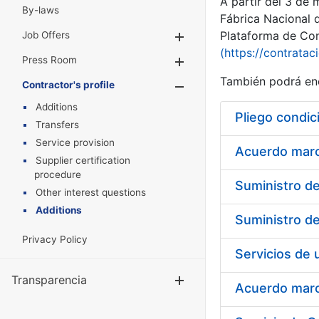
A partir del 3 de
By-laws
Fábrica Nacional 
Plataforma de Cont
Job Offers
Show/Hide
(https://contratac
Press Room
Show/Hide
También podrá enc
Contractor's profile
Show/Hide
Additions
Pliego condic
Transfers
Service provision
Acuerdo marco
Supplier certification
procedure
Other interest questions
Additions
Privacy Policy
Transparencia
Show/Hide
Acuerdo marco