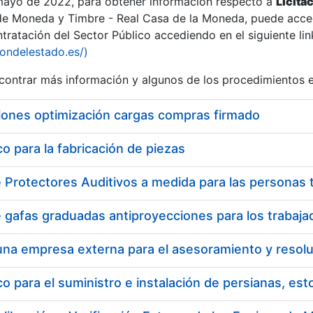
 mayo de 2022, para obtener información respecto a
Licita
de Moneda y Timbre - Real Casa de la Moneda, puede acced
ratación del Sector Público accediendo en el siguiente lin
iondelestado.es/)
ontrar más información y algunos de los procedimientos 
iones optimización cargas compras firmado
 para la fabricación de piezas
 para el suministro e instalación de persianas, es