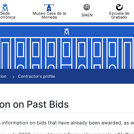
Sede
Museo Casa de la
Escuela de
SIAEN
ectrónica
Moneda
Grabado
tion
Contractor's profile
on on Past Bids
s information on bids that have already been awarded, as we