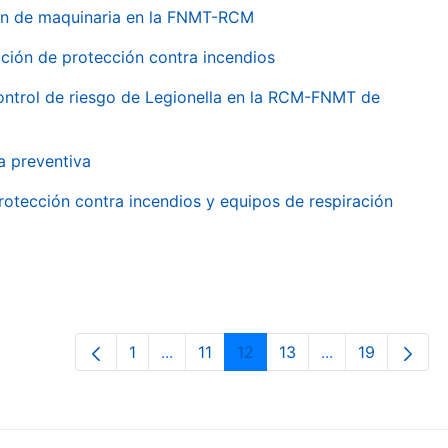
ión de maquinaria en la FNMT-RCM
ción de protección contra incendios
 control de riesgo de Legionella en la RCM-FNMT de
a preventiva
rotección contra incendios y equipos de respiración
1
...
11
12
13
...
19
Page
Intermediate Pages Use TAB to navig
Page
Page
Page
Intermediate Pa
Page