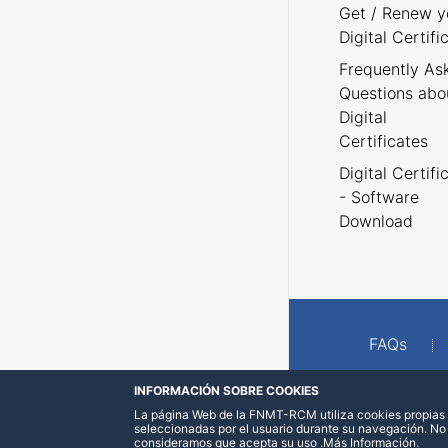
Get / Renew y
Digital Certifi
Frequently As
Questions abo
Digital
Certificates
Digital Certifi
- Software
Download
FAQs
INFORMACIÓN SOBRE COOKIES
La página Web de la FNMT-RCM utiliza cookies propias y
seleccionadas por el usuario durante su navegación. No
consideramos que acepta su uso
.
Más Información
.