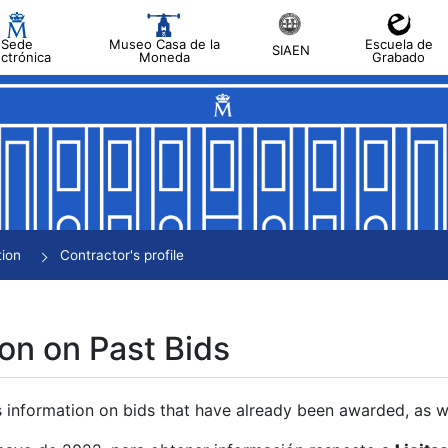
Sede
Museo Casa de la
Escuela de
SIAEN
ectrónica
Moneda
Grabado
tion
Contractor's profile
on on Past Bids
s information on bids that have already been awarded, as we