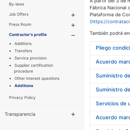
A partir del 3 de
By-laws
Fábrica Nacional 
Plataforma de Cont
Job Offers
Show/Hide
(https://contratac
Press Room
Show/Hide
También podrá enc
Contractor's profile
Show/Hide
Additions
Pliego condic
Transfers
Service provision
Acuerdo marco
Supplier certification
procedure
Other interest questions
Additions
Privacy Policy
Transparencia
Show/Hide
Acuerdo marco