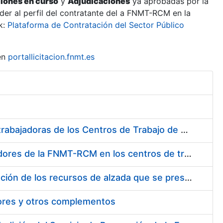
ciones en curso
y
Adjudicaciones
ya aprobadas por la
er al perfil del contratante del a FNMT-RCM en la
k:
Plataforma de Contratación del Sector Público
en
portallicitacion.fnmt.es
Suministro de Protectores Auditivos a medida para las personas trabajadoras de los Centros de Trabajo de Madrid y Burgos
Suministro de gafas graduadas antiproyecciones para los trabajadores de la FNMT-RCM en los centros de trabajo de Madrid y Burgos
Servicios de una empresa externa para el asesoramiento y resolución de los recursos de alzada que se presentan relacionados con procesos de selección para la FNMT-RCM
tores y otros complementos