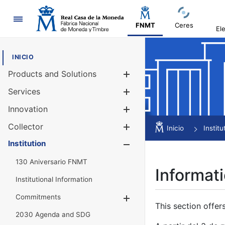
Navigation
FNMT
Ceres
El
INICIO
Products and Solutions
Show/Hide
Services
Show/Hide
Innovation
Show/Hide
Collector
Show/Hide
Inicio
Institu
Institution
Show/Hide
130 Aniversario FNMT
Informati
Institutional Information
Commitments
Show/Hide
This section offer
2030 Agenda and SDG