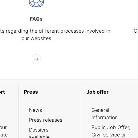
FAQs
s regarding the different processes involved in
C
our websites
rt
Press
Job offer
News
General
Information
Press releases
our
Public Job Offer,
Dossiers
cate
Civil service or
available