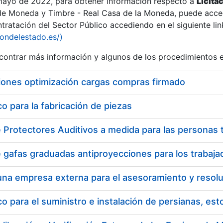
 mayo de 2022, para obtener información respecto a
Licita
de Moneda y Timbre - Real Casa de la Moneda, puede acced
ratación del Sector Público accediendo en el siguiente lin
iondelestado.es/)
ontrar más información y algunos de los procedimientos 
iones optimización cargas compras firmado
 para la fabricación de piezas
 para el suministro e instalación de persianas, es