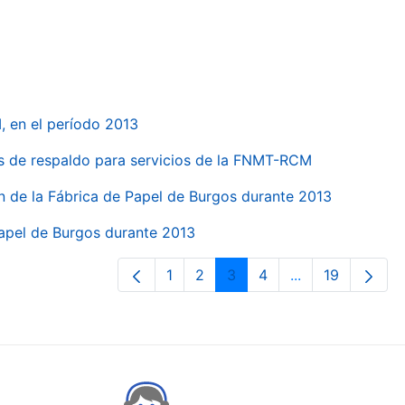
, en el período 2013
s de respaldo para servicios de la FNMT-RCM
n de la Fábrica de Papel de Burgos durante 2013
Papel de Burgos durante 2013
1
2
3
4
...
19
Page
Page
Page
Page
Intermediate Pa
Page