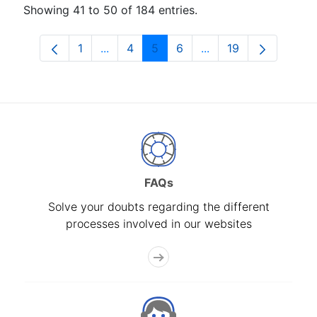
Showing 41 to 50 of 184 entries.
1
...
4
5
6
...
19
Page
Intermediate Pages Use TAB to navigat
Page
Page
Page
Intermediate Pages U
Page
FAQs
Solve your doubts regarding the different
processes involved in our websites