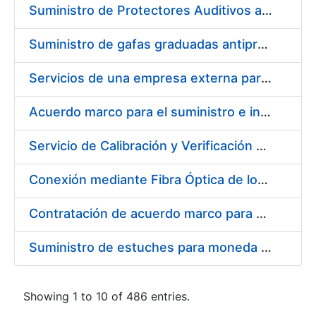
Suministro de Protectores Auditivos a medida para las personas trabajadoras de los Centros de Trabajo de Madrid y Burgos
Suministro de gafas graduadas antiproyecciones para los trabajadores de la FNMT-RCM en los centros de trabajo de Madrid y Burgos
Servicios de una empresa externa para el asesoramiento y resolución de los recursos de alzada que se presentan relacionados con procesos de selección para la FNMT-RCM
Acuerdo marco para el suministro e instalación de persianas, estores y otros complementos
Servicio de Calibración y Verificación Externa de los Equipos de Medición del Servicio de Prevención de la FNMT-RCM
Conexión mediante Fibra Óptica de los Centros de Proceso de Datos (CPDs) de las sedes de la FNMT-RCM de Burgos y Madrid
Contratación de acuerdo marco para el Suministro de Material de Electricidad para la Fábrica Nacional de Moneda y Timbre-Real Casa de la Moneda en su centro de trabajo de Burgos
Suministro de estuches para moneda de 30 €
Showing 1 to 10 of 486 entries.