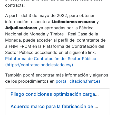
contracts:
Show/Hide
A partir del 3 de mayo de 2022, para obtener
información respecto a
Licitaciones en curso
y
Show/Hide
Adjudicaciones
ya aprobadas por la Fábrica
Show/Hide
Nacional de Moneda y Timbre - Real Casa de la
Moneda, puede acceder al perfil del contratante del
a FNMT-RCM en la Plataforma de Contratación del
Sector Público accediendo en el siguiente link:
Plataforma de Contratación del Sector Público
(https://contrataciondelestado.es/)
También podrá encontrar más información y algunos
de los procedimientos en
portallicitacion.fnmt.es
Pliego condiciones optimización cargas compras firmado
Show/Hide
Acuerdo marco para la fabricación de piezas