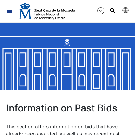
Navigation
Show/Hide
Show/Hide
Show/Hide
Show/Hide
Show/Hide
Information on Past Bids
Show/Hide
This section offers information on bids that have
already been awarded, as well as less recent past