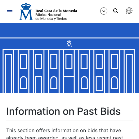
Navigation
Show/Hide
Show/Hide
Show/Hide
Show/Hide
Show/Hide
Information on Past Bids
Show/Hide
This section offers information on bids that have
already been awarded, as well as less recent past