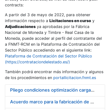
contracts:
Show/Hide
A partir del 3 de mayo de 2022, para obtener
información respecto a
Licitaciones en curso
y
Show/Hide
Adjudicaciones
ya aprobadas por la Fábrica
Show/Hide
Nacional de Moneda y Timbre - Real Casa de la
Moneda, puede acceder al perfil del contratante del
a FNMT-RCM en la Plataforma de Contratación del
Sector Público accediendo en el siguiente link:
Plataforma de Contratación del Sector Público
(https://contrataciondelestado.es/)
También podrá encontrar más información y algunos
de los procedimientos en
portallicitacion.fnmt.es
Pliego condiciones optimización cargas compras firmado
Show/Hide
Acuerdo marco para la fabricación de piezas