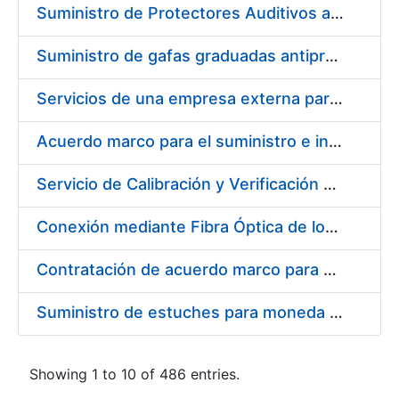
Suministro de Protectores Auditivos a medida para las personas trabajadoras de los Centros de Trabajo de Madrid y Burgos
Suministro de gafas graduadas antiproyecciones para los trabajadores de la FNMT-RCM en los centros de trabajo de Madrid y Burgos
Servicios de una empresa externa para el asesoramiento y resolución de los recursos de alzada que se presentan relacionados con procesos de selección para la FNMT-RCM
Acuerdo marco para el suministro e instalación de persianas, estores y otros complementos
Servicio de Calibración y Verificación Externa de los Equipos de Medición del Servicio de Prevención de la FNMT-RCM
Conexión mediante Fibra Óptica de los Centros de Proceso de Datos (CPDs) de las sedes de la FNMT-RCM de Burgos y Madrid
Contratación de acuerdo marco para el Suministro de Material de Electricidad para la Fábrica Nacional de Moneda y Timbre-Real Casa de la Moneda en su centro de trabajo de Burgos
Suministro de estuches para moneda de 30 €
Showing 1 to 10 of 486 entries.