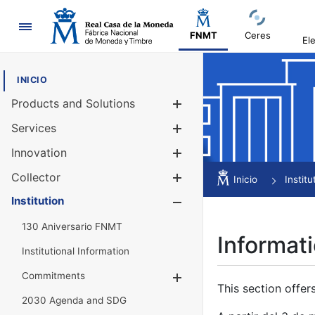
Navigation
FNMT
Ceres
El
INICIO
Products and Solutions
Show/Hide
Services
Show/Hide
Innovation
Show/Hide
Collector
Show/Hide
Inicio
Institu
Institution
Show/Hide
130 Aniversario FNMT
Informati
Institutional Information
Commitments
Show/Hide
This section offer
2030 Agenda and SDG