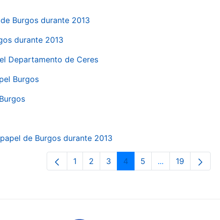
el de Burgos durante 2013
rgos durante 2013
 del Departamento de Ceres
apel Burgos
 Burgos
a papel de Burgos durante 2013
1
2
3
4
5
...
19
Page
Page
Page
Page
Page
Intermediate Pa
Page