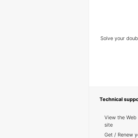
Solve your doubt
Technical suppo
View the Web
site
Get / Renew y