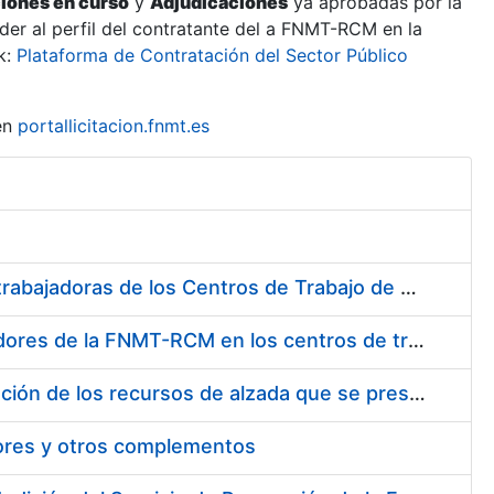
ciones en curso
y
Adjudicaciones
ya aprobadas por la
er al perfil del contratante del a FNMT-RCM en la
k:
Plataforma de Contratación del Sector Público
en
portallicitacion.fnmt.es
Suministro de Protectores Auditivos a medida para las personas trabajadoras de los Centros de Trabajo de Madrid y Burgos
Suministro de gafas graduadas antiproyecciones para los trabajadores de la FNMT-RCM en los centros de trabajo de Madrid y Burgos
Servicios de una empresa externa para el asesoramiento y resolución de los recursos de alzada que se presentan relacionados con procesos de selección para la FNMT-RCM
tores y otros complementos