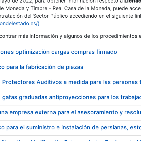
 mayo de 2022, para obtener información respecto a
Licita
de Moneda y Timbre - Real Casa de la Moneda, puede acced
ratación del Sector Público accediendo en el siguiente lin
iondelestado.es/)
ontrar más información y algunos de los procedimientos 
iones optimización cargas compras firmado
 para la fabricación de piezas
 para el suministro e instalación de persianas, es