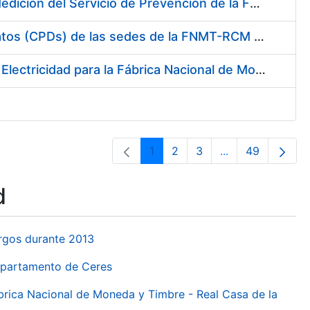
Servicio de Calibración y Verificación Externa de los Equipos de Medición del Servicio de Prevención de la FNMT-RCM
Conexión mediante Fibra Óptica de los Centros de Proceso de Datos (CPDs) de las sedes de la FNMT-RCM de Burgos y Madrid
Contratación de acuerdo marco para el Suministro de Material de Electricidad para la Fábrica Nacional de Moneda y Timbre-Real Casa de la Moneda en su centro de trabajo de Burgos
1
2
3
...
49
Page
Page
Page
Intermediate Pa
Page
d
urgos durante 2013
Departamento de Ceres
ábrica Nacional de Moneda y Timbre - Real Casa de la