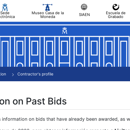
Sede
Museo Casa de la
Escuela de
SIAEN
ectrónica
Moneda
Grabado
tion
Contractor's profile
on on Past Bids
s information on bids that have already been awarded, as we