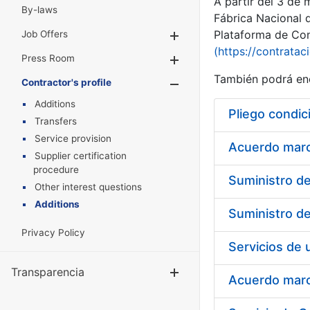
A partir del 3 de
By-laws
Fábrica Nacional 
Plataforma de Cont
Job Offers
Show/Hide
(https://contratac
Press Room
Show/Hide
También podrá enc
Contractor's profile
Show/Hide
Additions
Pliego condic
Transfers
Service provision
Acuerdo marco
Supplier certification
procedure
Other interest questions
Additions
Privacy Policy
Transparencia
Show/Hide
Acuerdo marco