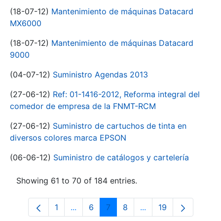
(18-07-12)
Mantenimiento de máquinas Datacard
MX6000
(18-07-12)
Mantenimiento de máquinas Datacard
9000
(04-07-12)
Suministro Agendas 2013
(27-06-12)
Ref: 01-1416-2012, Reforma integral del
comedor de empresa de la FNMT-RCM
(27-06-12)
Suministro de cartuchos de tinta en
diversos colores marca EPSON
(06-06-12)
Suministro de catálogos y cartelería
Showing 61 to 70 of 184 entries.
1
...
6
7
8
...
19
Page
Intermediate Pages Use TAB to navigat
Page
Page
Page
Intermediate Pages U
Page