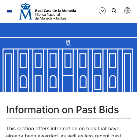
Navigation
Show/Hide
Show/Hide
Show/Hide
Show/Hide
Show/Hide
Information on Past Bids
Show/Hide
This section offers information on bids that have
already been awarded, as well as less recent past