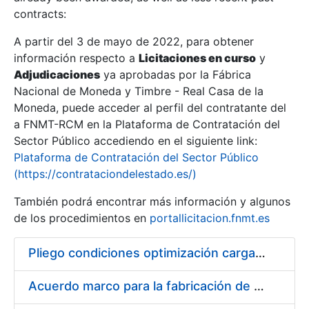
contracts:
Show/Hide
A partir del 3 de mayo de 2022, para obtener
información respecto a
Licitaciones en curso
y
Show/Hide
Adjudicaciones
ya aprobadas por la Fábrica
Show/Hide
Nacional de Moneda y Timbre - Real Casa de la
Moneda, puede acceder al perfil del contratante del
a FNMT-RCM en la Plataforma de Contratación del
Sector Público accediendo en el siguiente link:
Plataforma de Contratación del Sector Público
(https://contrataciondelestado.es/)
También podrá encontrar más información y algunos
de los procedimientos en
portallicitacion.fnmt.es
Pliego condiciones optimización cargas compras firmado
Show/Hide
Acuerdo marco para la fabricación de piezas