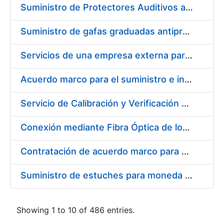
Suministro de Protectores Auditivos a medida para las personas trabajadoras de los Centros de Trabajo de Madrid y Burgos
Suministro de gafas graduadas antiproyecciones para los trabajadores de la FNMT-RCM en los centros de trabajo de Madrid y Burgos
Servicios de una empresa externa para el asesoramiento y resolución de los recursos de alzada que se presentan relacionados con procesos de selección para la FNMT-RCM
Acuerdo marco para el suministro e instalación de persianas, estores y otros complementos
Servicio de Calibración y Verificación Externa de los Equipos de Medición del Servicio de Prevención de la FNMT-RCM
Conexión mediante Fibra Óptica de los Centros de Proceso de Datos (CPDs) de las sedes de la FNMT-RCM de Burgos y Madrid
Contratación de acuerdo marco para el Suministro de Material de Electricidad para la Fábrica Nacional de Moneda y Timbre-Real Casa de la Moneda en su centro de trabajo de Burgos
Suministro de estuches para moneda de 30 €
Showing 1 to 10 of 486 entries.