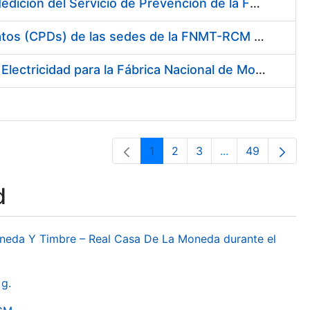
Servicio de Calibración y Verificación Externa de los Equipos de Medición del Servicio de Prevención de la FNMT-RCM
Conexión mediante Fibra Óptica de los Centros de Proceso de Datos (CPDs) de las sedes de la FNMT-RCM de Burgos y Madrid
Contratación de acuerdo marco para el Suministro de Material de Electricidad para la Fábrica Nacional de Moneda y Timbre-Real Casa de la Moneda en su centro de trabajo de Burgos
1
2
3
...
49
Page
Page
Page
Intermediate Pa
Page
d
oneda Y Timbre – Real Casa De La Moneda durante el
g.