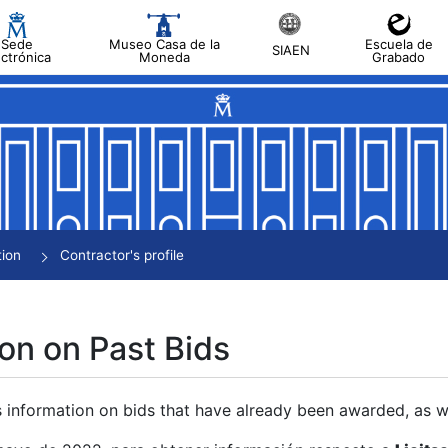
Sede
Museo Casa de la
Escuela de
SIAEN
ectrónica
Moneda
Grabado
tion
Contractor's profile
on on Past Bids
s information on bids that have already been awarded, as we