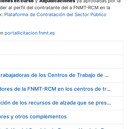
ciones en curso
y
Adjudicaciones
ya aprobadas por la
er al perfil del contratante del a FNMT-RCM en la
k:
Plataforma de Contratación del Sector Público
en
portallicitacion.fnmt.es
Suministro de Protectores Auditivos a medida para las personas trabajadoras de los Centros de Trabajo de Madrid y Burgos
Suministro de gafas graduadas antiproyecciones para los trabajadores de la FNMT-RCM en los centros de trabajo de Madrid y Burgos
Servicios de una empresa externa para el asesoramiento y resolución de los recursos de alzada que se presentan relacionados con procesos de selección para la FNMT-RCM
tores y otros complementos