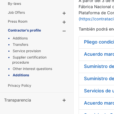
A partir del 3 de
By-laws
Fábrica Nacional 
Plataforma de Cont
Job Offers
Show/Hide
(https://contratac
Press Room
Show/Hide
También podrá enc
Contractor's profile
Show/Hide
Additions
Pliego condic
Transfers
Service provision
Acuerdo marco
Supplier certification
procedure
Other interest questions
Additions
Privacy Policy
Transparencia
Show/Hide
Acuerdo marco