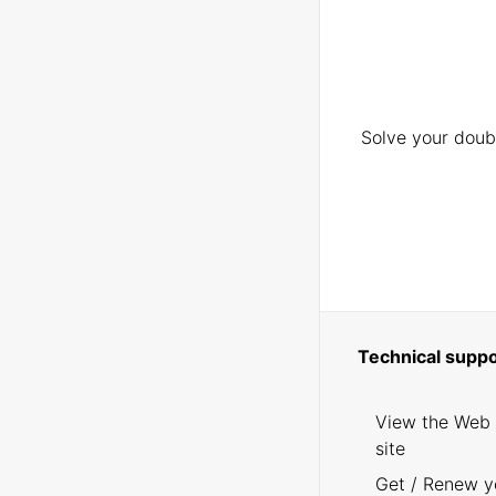
Solve your doubt
Technical suppo
View the Web
site
Get / Renew y