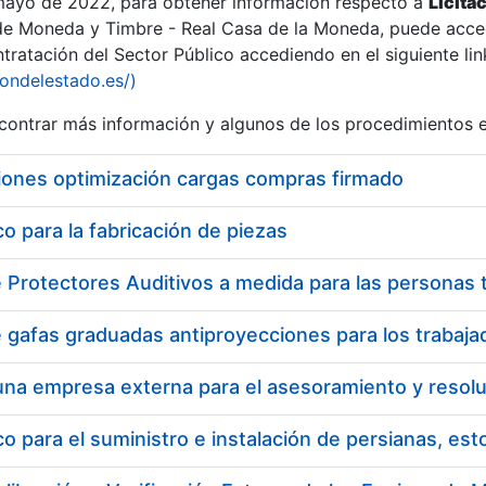
 mayo de 2022, para obtener información respecto a
Licita
de Moneda y Timbre - Real Casa de la Moneda, puede acced
ratación del Sector Público accediendo en el siguiente lin
iondelestado.es/)
ontrar más información y algunos de los procedimientos 
iones optimización cargas compras firmado
 para la fabricación de piezas
 para el suministro e instalación de persianas, es