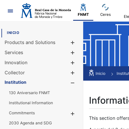
Navigation
FNMT
Ceres
El
INICIO
Products and Solutions
Show/Hide
Services
Show/Hide
Innovation
Show/Hide
Collector
Show/Hide
Inicio
Institu
Institution
Show/Hide
130 Aniversario FNMT
Informati
Institutional Information
Commitments
Show/Hide
This section offer
2030 Agenda and SDG