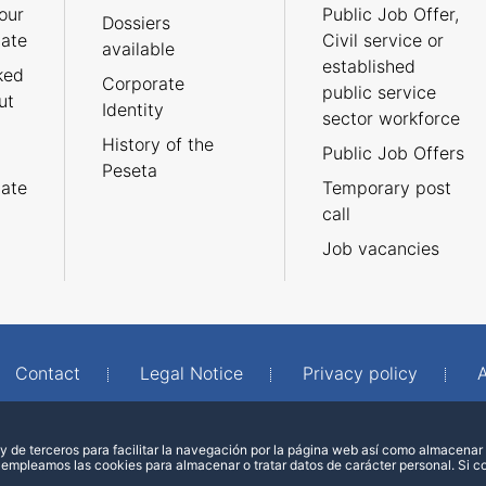
our
Public Job Offer,
Dossiers
cate
Civil service or
available
established
ked
Corporate
public service
ut
Identity
sector workforce
History of the
Public Job Offers
Peseta
cate
Temporary post
call
Job vacancies
Contact
Legal Notice
Privacy policy
A
 de terceros para facilitar la navegación por la página web así como almacenar 
 empleamos las cookies para almacenar o tratar datos de carácter personal. Si 