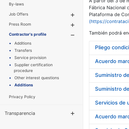
A partir del 3 de
By-laws
Fábrica Nacional 
Plataforma de Cont
Job Offers
Show/Hide
(https://contratac
Press Room
Show/Hide
También podrá enc
Contractor's profile
Show/Hide
Additions
Pliego condic
Transfers
Service provision
Acuerdo marco
Supplier certification
procedure
Other interest questions
Additions
Privacy Policy
Transparencia
Show/Hide
Acuerdo marco