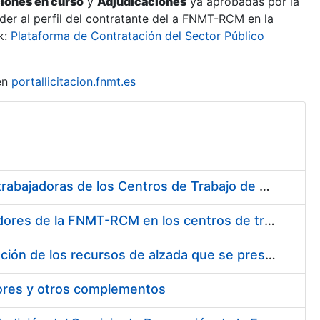
ciones en curso
y
Adjudicaciones
ya aprobadas por la
er al perfil del contratante del a FNMT-RCM en la
k:
Plataforma de Contratación del Sector Público
en
portallicitacion.fnmt.es
Suministro de Protectores Auditivos a medida para las personas trabajadoras de los Centros de Trabajo de Madrid y Burgos
Suministro de gafas graduadas antiproyecciones para los trabajadores de la FNMT-RCM en los centros de trabajo de Madrid y Burgos
Servicios de una empresa externa para el asesoramiento y resolución de los recursos de alzada que se presentan relacionados con procesos de selección para la FNMT-RCM
tores y otros complementos