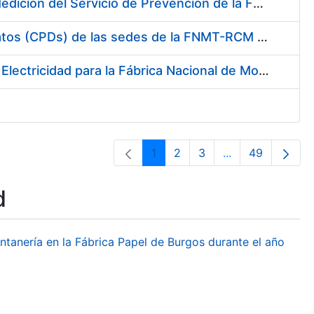
Servicio de Calibración y Verificación Externa de los Equipos de Medición del Servicio de Prevención de la FNMT-RCM
Conexión mediante Fibra Óptica de los Centros de Proceso de Datos (CPDs) de las sedes de la FNMT-RCM de Burgos y Madrid
Contratación de acuerdo marco para el Suministro de Material de Electricidad para la Fábrica Nacional de Moneda y Timbre-Real Casa de la Moneda en su centro de trabajo de Burgos
1
2
3
...
49
Page
Page
Page
Intermediate Pa
Page
d
ontanería en la Fábrica Papel de Burgos durante el año