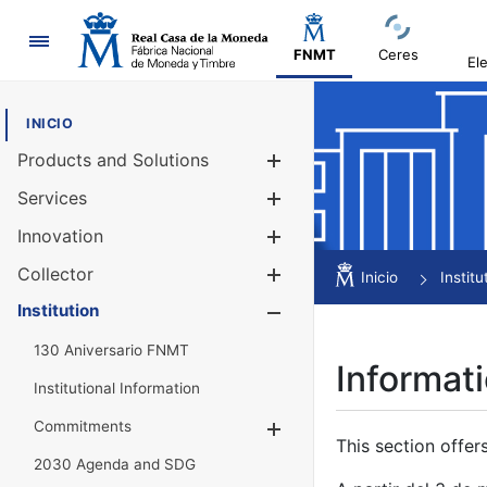
Navigation
FNMT
Ceres
El
INICIO
Products and Solutions
Show/Hide
Services
Show/Hide
Innovation
Show/Hide
Collector
Show/Hide
Inicio
Institu
Institution
Show/Hide
130 Aniversario FNMT
Informati
Institutional Information
Commitments
Show/Hide
This section offer
2030 Agenda and SDG