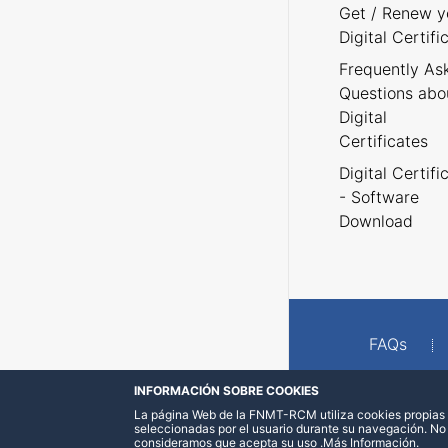
Get / Renew y
Digital Certifi
Frequently As
Questions abo
Digital
Certificates
Digital Certifi
- Software
Download
FAQs
INFORMACIÓN SOBRE COOKIES
La página Web de la FNMT-RCM utiliza cookies propias y
seleccionadas por el usuario durante su navegación. No
consideramos que acepta su uso
.
Más Información
.