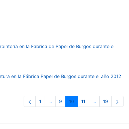
arpintería en la Fabrica de Papel de Burgos durante el
intura en la Fábrica Papel de Burgos durante el año 2012
2
1
...
9
10
11
...
19
Page
Intermediate Pages Use TAB to navi
Page
Page
Page
Intermediate Pa
Page