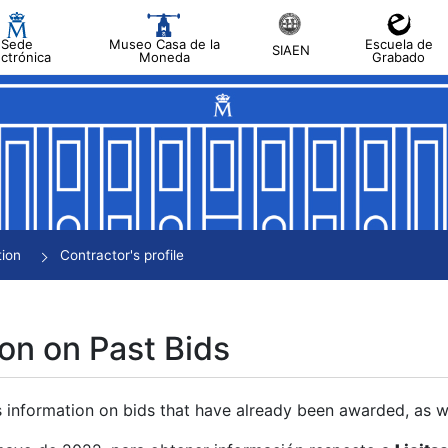
Sede
Museo Casa de la
Escuela de
SIAEN
ectrónica
Moneda
Grabado
tion
Contractor's profile
on on Past Bids
s information on bids that have already been awarded, as we