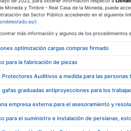
 mayo de 2022, para obtener información respecto a
Licita
de Moneda y Timbre - Real Casa de la Moneda, puede acced
ratación del Sector Público accediendo en el siguiente lin
iondelestado.es/)
ontrar más información y algunos de los procedimientos 
iones optimización cargas compras firmado
 para la fabricación de piezas
 para el suministro e instalación de persianas, es