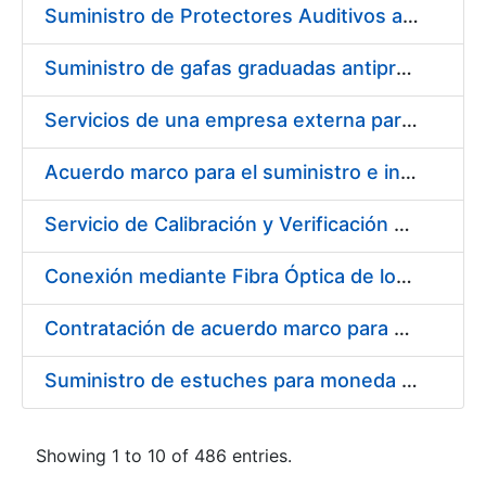
Suministro de Protectores Auditivos a medida para las personas trabajadoras de los Centros de Trabajo de Madrid y Burgos
Suministro de gafas graduadas antiproyecciones para los trabajadores de la FNMT-RCM en los centros de trabajo de Madrid y Burgos
Servicios de una empresa externa para el asesoramiento y resolución de los recursos de alzada que se presentan relacionados con procesos de selección para la FNMT-RCM
Acuerdo marco para el suministro e instalación de persianas, estores y otros complementos
Servicio de Calibración y Verificación Externa de los Equipos de Medición del Servicio de Prevención de la FNMT-RCM
Conexión mediante Fibra Óptica de los Centros de Proceso de Datos (CPDs) de las sedes de la FNMT-RCM de Burgos y Madrid
Contratación de acuerdo marco para el Suministro de Material de Electricidad para la Fábrica Nacional de Moneda y Timbre-Real Casa de la Moneda en su centro de trabajo de Burgos
Suministro de estuches para moneda de 30 €
Showing 1 to 10 of 486 entries.