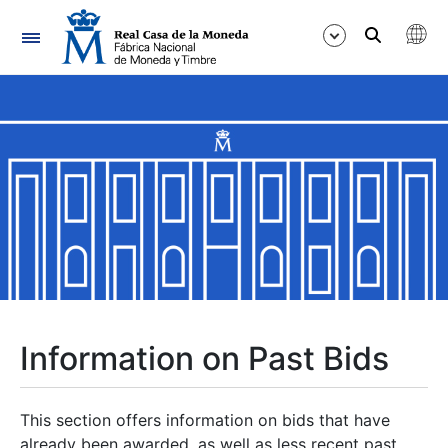
Navigation
Show/Hide
Show/Hide
Show/Hide
Show/Hide
Show/Hide
Information on Past Bids
Show/Hide
This section offers information on bids that have
already been awarded, as well as less recent past