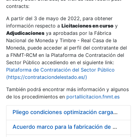
contracts:
Show/Hide
A partir del 3 de mayo de 2022, para obtener
información respecto a
Licitaciones en curso
y
Show/Hide
Adjudicaciones
ya aprobadas por la Fábrica
Show/Hide
Nacional de Moneda y Timbre - Real Casa de la
Moneda, puede acceder al perfil del contratante del
a FNMT-RCM en la Plataforma de Contratación del
Sector Público accediendo en el siguiente link:
Plataforma de Contratación del Sector Público
(https://contrataciondelestado.es/)
También podrá encontrar más información y algunos
de los procedimientos en
portallicitacion.fnmt.es
Pliego condiciones optimización cargas compras firmado
Show/Hide
Acuerdo marco para la fabricación de piezas