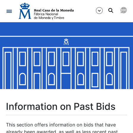
Navigation
Show/Hide
Show/Hide
Show/Hide
Show/Hide
Show/Hide
Information on Past Bids
Show/Hide
This section offers information on bids that have
already been awarded, as well as less recent past