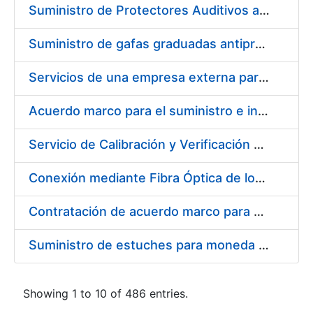
Suministro de Protectores Auditivos a medida para las personas trabajadoras de los Centros de Trabajo de Madrid y Burgos
Suministro de gafas graduadas antiproyecciones para los trabajadores de la FNMT-RCM en los centros de trabajo de Madrid y Burgos
Servicios de una empresa externa para el asesoramiento y resolución de los recursos de alzada que se presentan relacionados con procesos de selección para la FNMT-RCM
Acuerdo marco para el suministro e instalación de persianas, estores y otros complementos
Servicio de Calibración y Verificación Externa de los Equipos de Medición del Servicio de Prevención de la FNMT-RCM
Conexión mediante Fibra Óptica de los Centros de Proceso de Datos (CPDs) de las sedes de la FNMT-RCM de Burgos y Madrid
Contratación de acuerdo marco para el Suministro de Material de Electricidad para la Fábrica Nacional de Moneda y Timbre-Real Casa de la Moneda en su centro de trabajo de Burgos
Suministro de estuches para moneda de 30 €
Showing 1 to 10 of 486 entries.