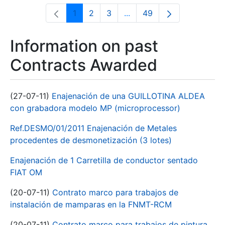
1
2
3
...
49
Page
Page
Page
Intermediate Pages Use T
Page
Information on past
Contracts Awarded
(27-07-11)
Enajenación de una GUILLOTINA ALDEA
con grabadora modelo MP (microprocessor)
Ref.DESMO/01/2011 Enajenación de Metales
procedentes de desmonetización (3 lotes)
Enajenación de 1 Carretilla de conductor sentado
FIAT OM
(20-07-11)
Contrato marco para trabajos de
instalación de mamparas en la FNMT-RCM
(20-07-11)
Contrato marco para trabajos de pintura