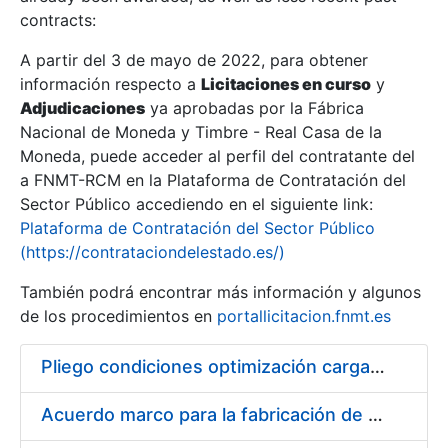
contracts:
Show/Hide
A partir del 3 de mayo de 2022, para obtener
información respecto a
Licitaciones en curso
y
Show/Hide
Adjudicaciones
ya aprobadas por la Fábrica
Show/Hide
Nacional de Moneda y Timbre - Real Casa de la
Moneda, puede acceder al perfil del contratante del
a FNMT-RCM en la Plataforma de Contratación del
Sector Público accediendo en el siguiente link:
Plataforma de Contratación del Sector Público
(https://contrataciondelestado.es/)
También podrá encontrar más información y algunos
de los procedimientos en
portallicitacion.fnmt.es
Pliego condiciones optimización cargas compras firmado
Show/Hide
Acuerdo marco para la fabricación de piezas