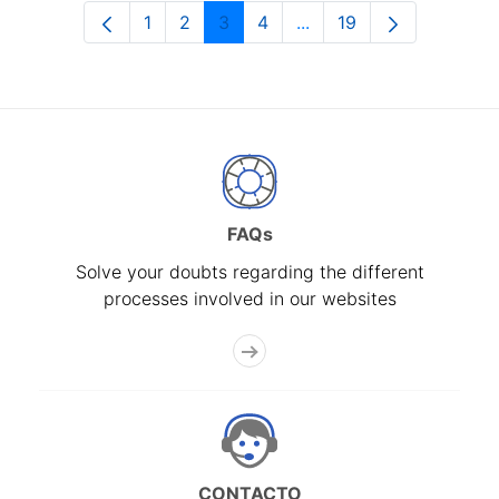
1
2
3
4
...
19
Page
Page
Page
Page
Intermediate Pages Use
Page
FAQs
Solve your doubts regarding the different
processes involved in our websites
CONTACTO