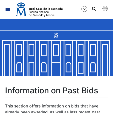
Navigation
Show/Hide
Show/Hide
Show/Hide
Show/Hide
Show/Hide
Information on Past Bids
Show/Hide
This section offers information on bids that have
already been awarded, as well as less recent past