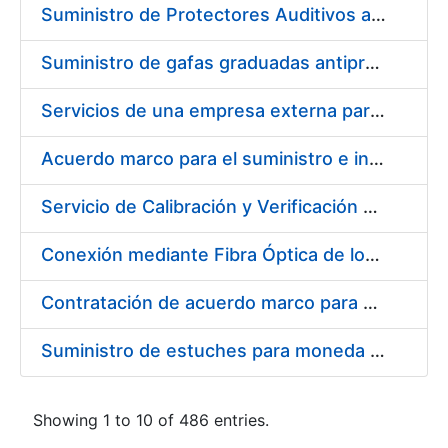
Suministro de Protectores Auditivos a medida para las personas trabajadoras de los Centros de Trabajo de Madrid y Burgos
Suministro de gafas graduadas antiproyecciones para los trabajadores de la FNMT-RCM en los centros de trabajo de Madrid y Burgos
Servicios de una empresa externa para el asesoramiento y resolución de los recursos de alzada que se presentan relacionados con procesos de selección para la FNMT-RCM
Acuerdo marco para el suministro e instalación de persianas, estores y otros complementos
Servicio de Calibración y Verificación Externa de los Equipos de Medición del Servicio de Prevención de la FNMT-RCM
Conexión mediante Fibra Óptica de los Centros de Proceso de Datos (CPDs) de las sedes de la FNMT-RCM de Burgos y Madrid
Contratación de acuerdo marco para el Suministro de Material de Electricidad para la Fábrica Nacional de Moneda y Timbre-Real Casa de la Moneda en su centro de trabajo de Burgos
Suministro de estuches para moneda de 30 €
Showing 1 to 10 of 486 entries.