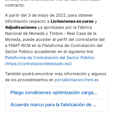
contracts:
Show/Hide
A partir del 3 de mayo de 2022, para obtener
información respecto a
Licitaciones en curso
y
Show/Hide
Adjudicaciones
ya aprobadas por la Fábrica
Show/Hide
Nacional de Moneda y Timbre - Real Casa de la
Moneda, puede acceder al perfil del contratante del
a FNMT-RCM en la Plataforma de Contratación del
Sector Público accediendo en el siguiente link:
Plataforma de Contratación del Sector Público
(https://contrataciondelestado.es/)
También podrá encontrar más información y algunos
de los procedimientos en
portallicitacion.fnmt.es
Pliego condiciones optimización cargas compras firmado
Show/Hide
Acuerdo marco para la fabricación de piezas