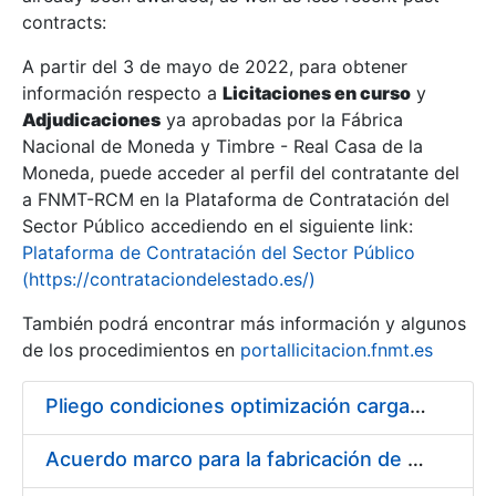
contracts:
Show/Hide
A partir del 3 de mayo de 2022, para obtener
información respecto a
Licitaciones en curso
y
Show/Hide
Adjudicaciones
ya aprobadas por la Fábrica
Show/Hide
Nacional de Moneda y Timbre - Real Casa de la
Moneda, puede acceder al perfil del contratante del
a FNMT-RCM en la Plataforma de Contratación del
Sector Público accediendo en el siguiente link:
Plataforma de Contratación del Sector Público
(https://contrataciondelestado.es/)
También podrá encontrar más información y algunos
de los procedimientos en
portallicitacion.fnmt.es
Pliego condiciones optimización cargas compras firmado
Show/Hide
Acuerdo marco para la fabricación de piezas