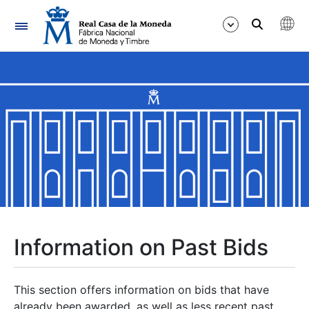
Navigation
Show/Hide
Show/Hide
Show/Hide
Show/Hide
Show/Hide
Information on Past Bids
Show/Hide
This section offers information on bids that have
already been awarded, as well as less recent past