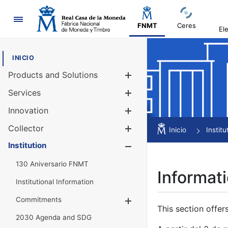
Navigation
FNMT
Ceres
El
INICIO
Products and Solutions
Show/Hide
Services
Show/Hide
Innovation
Show/Hide
Collector
Show/Hide
Inicio
Institu
Institution
Show/Hide
130 Aniversario FNMT
Informati
Institutional Information
Commitments
Show/Hide
This section offer
2030 Agenda and SDG