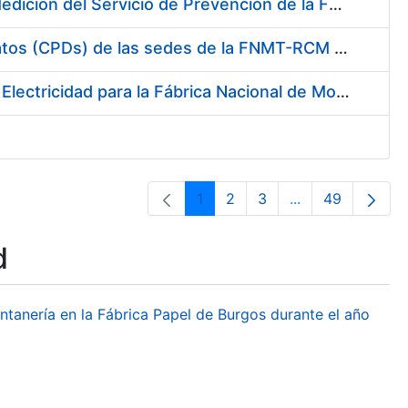
Servicio de Calibración y Verificación Externa de los Equipos de Medición del Servicio de Prevención de la FNMT-RCM
Conexión mediante Fibra Óptica de los Centros de Proceso de Datos (CPDs) de las sedes de la FNMT-RCM de Burgos y Madrid
Contratación de acuerdo marco para el Suministro de Material de Electricidad para la Fábrica Nacional de Moneda y Timbre-Real Casa de la Moneda en su centro de trabajo de Burgos
1
2
3
...
49
Page
Page
Page
Intermediate Pa
Page
d
ontanería en la Fábrica Papel de Burgos durante el año