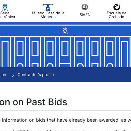
Sede
Museo Casa de la
Escuela de
SIAEN
ectrónica
Moneda
Grabado
tion
Contractor's profile
on on Past Bids
s information on bids that have already been awarded, as we