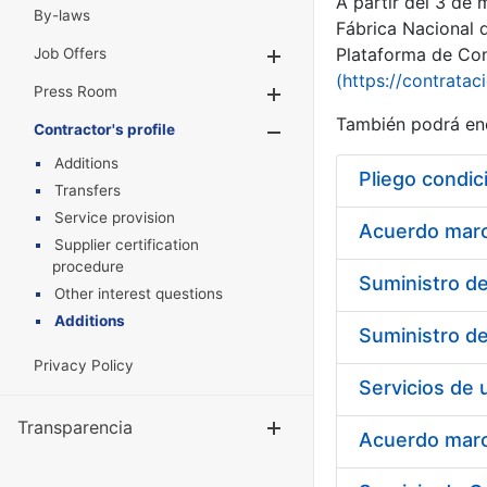
A partir del 3 de
By-laws
Fábrica Nacional 
Plataforma de Cont
Job Offers
Show/Hide
(https://contratac
Press Room
Show/Hide
También podrá enc
Contractor's profile
Show/Hide
Additions
Pliego condic
Transfers
Service provision
Acuerdo marco
Supplier certification
procedure
Other interest questions
Additions
Privacy Policy
Transparencia
Show/Hide
Acuerdo marco