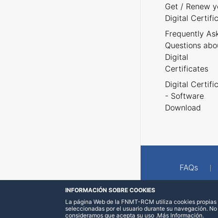
Get / Renew y
Digital Certifi
Frequently As
Questions abo
Digital
Certificates
Digital Certifi
- Software
Download
FAQs
INFORMACIÓN SOBRE COOKIES
La página Web de la FNMT-RCM utiliza cookies propias y
seleccionadas por el usuario durante su navegación. No
consideramos que acepta su uso
.
Más Información
.