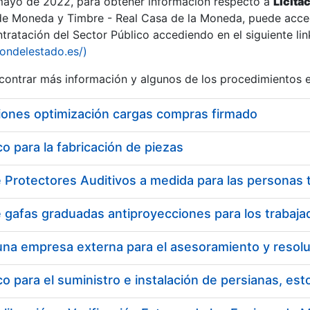
 mayo de 2022, para obtener información respecto a
Licita
de Moneda y Timbre - Real Casa de la Moneda, puede acced
ratación del Sector Público accediendo en el siguiente lin
iondelestado.es/)
ontrar más información y algunos de los procedimientos 
iones optimización cargas compras firmado
 para la fabricación de piezas
 para el suministro e instalación de persianas, es