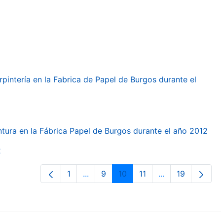
arpintería en la Fabrica de Papel de Burgos durante el
intura en la Fábrica Papel de Burgos durante el año 2012
2
1
...
9
10
11
...
19
Page
Intermediate Pages Use TAB to navi
Page
Page
Page
Intermediate Pa
Page