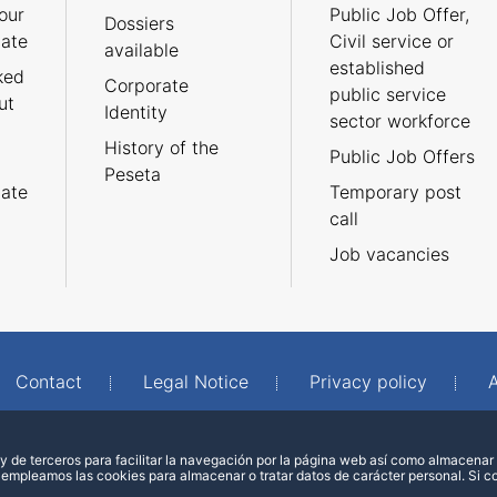
our
Public Job Offer,
Dossiers
cate
Civil service or
available
established
ked
Corporate
public service
ut
Identity
sector workforce
History of the
Public Job Offers
Peseta
cate
Temporary post
call
Job vacancies
Contact
Legal Notice
Privacy policy
A
 de terceros para facilitar la navegación por la página web así como almacenar 
 empleamos las cookies para almacenar o tratar datos de carácter personal. Si 