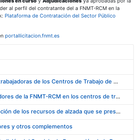
ciones en curso
y
Adjudicaciones
ya aprobadas por la
er al perfil del contratante del a FNMT-RCM en la
k:
Plataforma de Contratación del Sector Público
en
portallicitacion.fnmt.es
Suministro de Protectores Auditivos a medida para las personas trabajadoras de los Centros de Trabajo de Madrid y Burgos
Suministro de gafas graduadas antiproyecciones para los trabajadores de la FNMT-RCM en los centros de trabajo de Madrid y Burgos
Servicios de una empresa externa para el asesoramiento y resolución de los recursos de alzada que se presentan relacionados con procesos de selección para la FNMT-RCM
tores y otros complementos