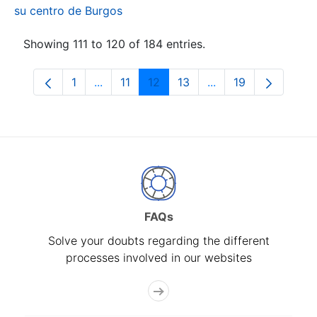
su centro de Burgos
Showing 111 to 120 of 184 entries.
1
...
11
12
13
...
19
Page
Intermediate Pages Use TAB to navigate.
Page
Page
Page
Intermediate Pages
Page
FAQs
Solve your doubts regarding the different
processes involved in our websites