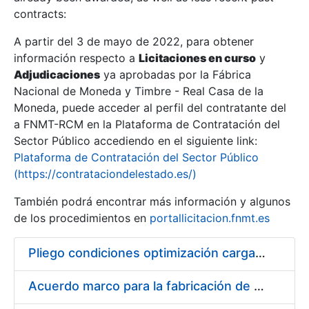
contracts:
Show/Hide
A partir del 3 de mayo de 2022, para obtener
información respecto a
Licitaciones en curso
y
Show/Hide
Adjudicaciones
ya aprobadas por la Fábrica
Show/Hide
Nacional de Moneda y Timbre - Real Casa de la
Moneda, puede acceder al perfil del contratante del
a FNMT-RCM en la Plataforma de Contratación del
Sector Público accediendo en el siguiente link:
Plataforma de Contratación del Sector Público
(https://contrataciondelestado.es/)
También podrá encontrar más información y algunos
de los procedimientos en
portallicitacion.fnmt.es
Pliego condiciones optimización cargas compras firmado
Show/Hide
Acuerdo marco para la fabricación de piezas