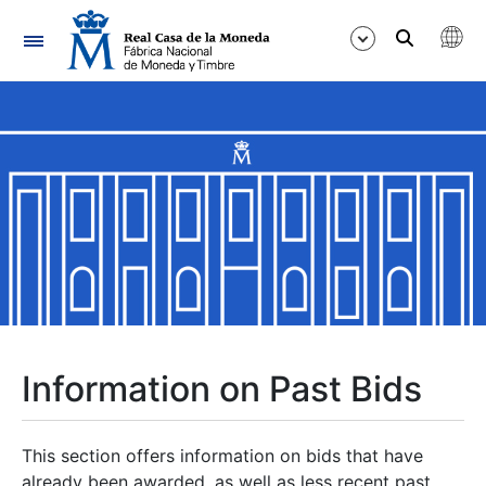
Navigation
Show/Hide
Show/Hide
Show/Hide
Show/Hide
Show/Hide
Information on Past Bids
Show/Hide
This section offers information on bids that have
already been awarded, as well as less recent past