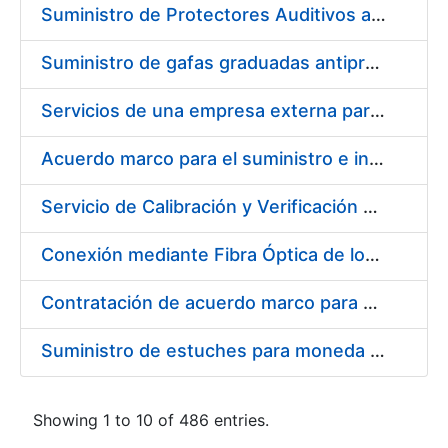
Suministro de Protectores Auditivos a medida para las personas trabajadoras de los Centros de Trabajo de Madrid y Burgos
Suministro de gafas graduadas antiproyecciones para los trabajadores de la FNMT-RCM en los centros de trabajo de Madrid y Burgos
Servicios de una empresa externa para el asesoramiento y resolución de los recursos de alzada que se presentan relacionados con procesos de selección para la FNMT-RCM
Acuerdo marco para el suministro e instalación de persianas, estores y otros complementos
Servicio de Calibración y Verificación Externa de los Equipos de Medición del Servicio de Prevención de la FNMT-RCM
Conexión mediante Fibra Óptica de los Centros de Proceso de Datos (CPDs) de las sedes de la FNMT-RCM de Burgos y Madrid
Contratación de acuerdo marco para el Suministro de Material de Electricidad para la Fábrica Nacional de Moneda y Timbre-Real Casa de la Moneda en su centro de trabajo de Burgos
Suministro de estuches para moneda de 30 €
Showing 1 to 10 of 486 entries.