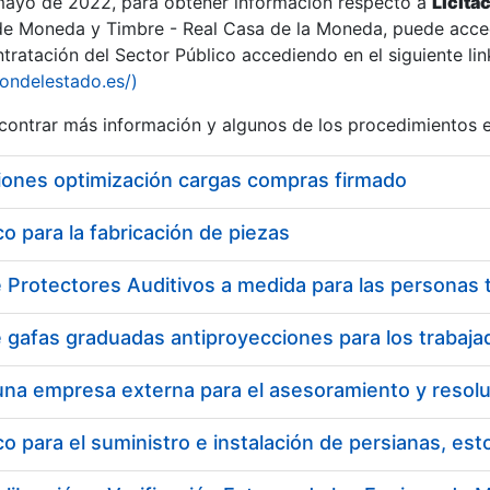
 mayo de 2022, para obtener información respecto a
Licita
de Moneda y Timbre - Real Casa de la Moneda, puede acced
ratación del Sector Público accediendo en el siguiente lin
iondelestado.es/)
ontrar más información y algunos de los procedimientos 
iones optimización cargas compras firmado
 para la fabricación de piezas
 para el suministro e instalación de persianas, es