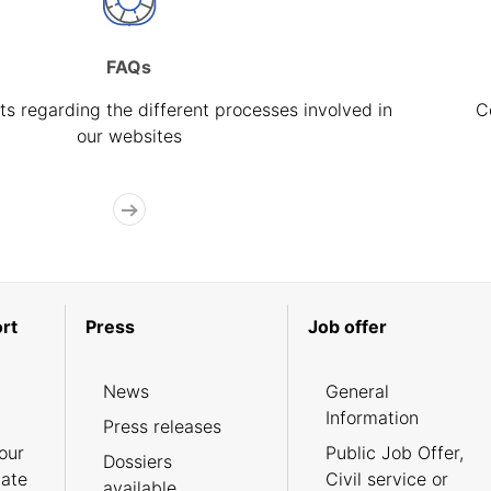
FAQs
s regarding the different processes involved in
C
our websites
rt
Press
Job offer
News
General
Information
Press releases
our
Public Job Offer,
Dossiers
cate
Civil service or
available