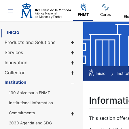
Navigation
FNMT
Ceres
El
INICIO
Products and Solutions
Show/Hide
Services
Show/Hide
Innovation
Show/Hide
Collector
Show/Hide
Inicio
Institu
Institution
Show/Hide
130 Aniversario FNMT
Informati
Institutional Information
Commitments
Show/Hide
This section offer
2030 Agenda and SDG