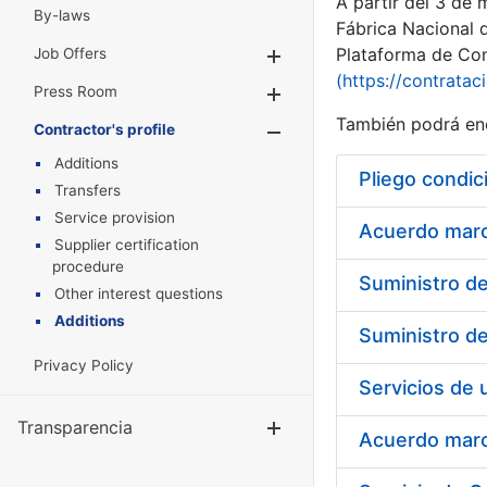
A partir del 3 de
By-laws
Fábrica Nacional 
Plataforma de Cont
Job Offers
Show/Hide
(https://contratac
Press Room
Show/Hide
También podrá enc
Contractor's profile
Show/Hide
Additions
Pliego condic
Transfers
Service provision
Acuerdo marco
Supplier certification
procedure
Other interest questions
Additions
Privacy Policy
Transparencia
Show/Hide
Acuerdo marco