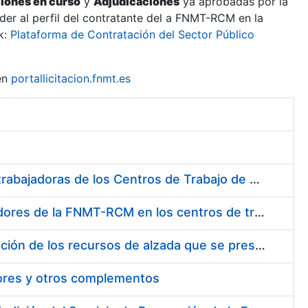
ciones en curso
y
Adjudicaciones
ya aprobadas por la
er al perfil del contratante del a FNMT-RCM en la
k:
Plataforma de Contratación del Sector Público
en
portallicitacion.fnmt.es
Suministro de Protectores Auditivos a medida para las personas trabajadoras de los Centros de Trabajo de Madrid y Burgos
Suministro de gafas graduadas antiproyecciones para los trabajadores de la FNMT-RCM en los centros de trabajo de Madrid y Burgos
Servicios de una empresa externa para el asesoramiento y resolución de los recursos de alzada que se presentan relacionados con procesos de selección para la FNMT-RCM
tores y otros complementos