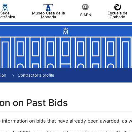
Sede
Museo Casa de la
Escuela de
SIAEN
ectrónica
Moneda
Grabado
tion
Contractor's profile
on on Past Bids
s information on bids that have already been awarded, as we