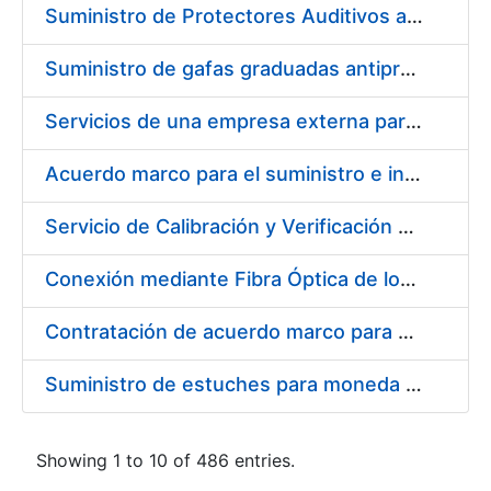
Suministro de Protectores Auditivos a medida para las personas trabajadoras de los Centros de Trabajo de Madrid y Burgos
Suministro de gafas graduadas antiproyecciones para los trabajadores de la FNMT-RCM en los centros de trabajo de Madrid y Burgos
Servicios de una empresa externa para el asesoramiento y resolución de los recursos de alzada que se presentan relacionados con procesos de selección para la FNMT-RCM
Acuerdo marco para el suministro e instalación de persianas, estores y otros complementos
Servicio de Calibración y Verificación Externa de los Equipos de Medición del Servicio de Prevención de la FNMT-RCM
Conexión mediante Fibra Óptica de los Centros de Proceso de Datos (CPDs) de las sedes de la FNMT-RCM de Burgos y Madrid
Contratación de acuerdo marco para el Suministro de Material de Electricidad para la Fábrica Nacional de Moneda y Timbre-Real Casa de la Moneda en su centro de trabajo de Burgos
Suministro de estuches para moneda de 30 €
Showing 1 to 10 of 486 entries.