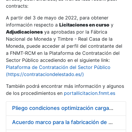
contracts:
Show/Hide
A partir del 3 de mayo de 2022, para obtener
información respecto a
Licitaciones en curso
y
Show/Hide
Adjudicaciones
ya aprobadas por la Fábrica
Show/Hide
Nacional de Moneda y Timbre - Real Casa de la
Moneda, puede acceder al perfil del contratante del
a FNMT-RCM en la Plataforma de Contratación del
Sector Público accediendo en el siguiente link:
Plataforma de Contratación del Sector Público
(https://contrataciondelestado.es/)
También podrá encontrar más información y algunos
de los procedimientos en
portallicitacion.fnmt.es
Pliego condiciones optimización cargas compras firmado
Show/Hide
Acuerdo marco para la fabricación de piezas