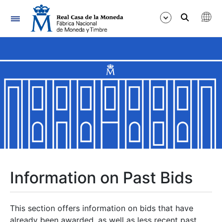
Navigation
Show/Hide
Show/Hide
Show/Hide
Show/Hide
Show/Hide
Information on Past Bids
Show/Hide
This section offers information on bids that have
already been awarded, as well as less recent past